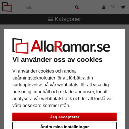
Kategorier
AllaRamar.se
Övriga produkter
Spegelramar
Filter:
Färg: vit, Material: trä
Vi använder oss av cookies
Färg: vit
Material: trä
Återställ alla filter
Vi använder cookies och andra
spårningsteknologier för att förbättra din
surfupplevelse på vår webbplats, för att visa dig
12 Artiklar
Populärast
personligt innehåll och riktade annonser, för att
analysera vår webbplatstrafik och för att förstå var
Grid
våra besökare kommer ifrån.
Jag accepterar
Ändra mina inställningar