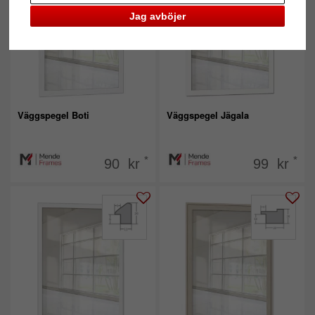
Jag avböjer
Väggspegel Boti
Väggspegel Jägala
*
*
90 kr
99 kr