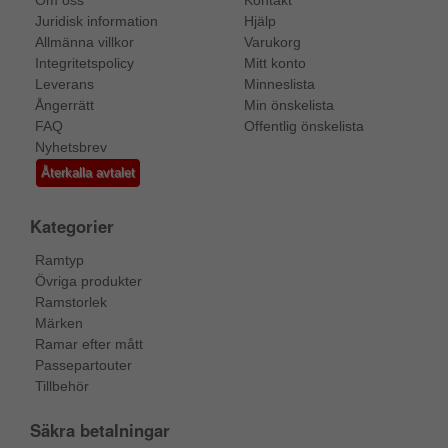
Om oss
Kontakt
Juridisk information
Hjälp
Allmänna villkor
Varukorg
Integritetspolicy
Mitt konto
Leverans
Minneslista
Ångerrätt
Min önskelista
FAQ
Offentlig önskelista
Nyhetsbrev
Återkalla avtalet
Kategorier
Ramtyp
Övriga produkter
Ramstorlek
Märken
Ramar efter mått
Passepartouter
Tillbehör
Säkra betalningar