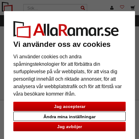
Kategorier
AllaRamar.se
Ramtyp
Aluminiumramar
Filter: Format:
33x95
Vi använder oss av cookies
Vi använder cookies och andra
spårningsteknologier för att förbättra din
Format: 33x95
Återställ alla filter
surfupplevelse på vår webbplats, för att visa dig
personligt innehåll och riktade annonser, för att
analysera vår webbplatstrafik och för att förstå var
våra besökare kommer ifrån.
Jag accepterar
Nyhetsbrev
Ändra mina inställningar
Om du vill ta del av vårt nyhetsbrev, vänligen skriv in din
Jag avböjer
email nedan. Du kan avbryta abonnemanget när som helst.