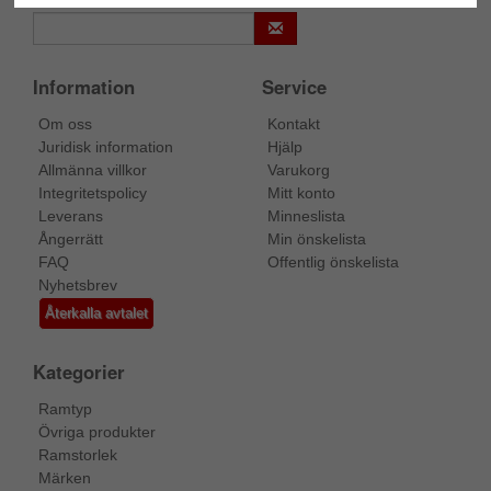
Information
Service
Om oss
Kontakt
Juridisk information
Hjälp
Allmänna villkor
Varukorg
Integritetspolicy
Mitt konto
Leverans
Minneslista
Ångerrätt
Min önskelista
FAQ
Offentlig önskelista
Nyhetsbrev
Återkalla avtalet
Kategorier
Ramtyp
Övriga produkter
Ramstorlek
Märken