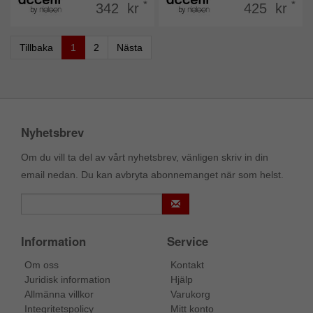
*
*
342 kr
425 kr
Tillbaka
1
2
Nästa
Nyhetsbrev
Om du vill ta del av vårt nyhetsbrev, vänligen skriv in din
email nedan. Du kan avbryta abonnemanget när som helst.
Information
Service
Om oss
Kontakt
Juridisk information
Hjälp
Allmänna villkor
Varukorg
Integritetspolicy
Mitt konto