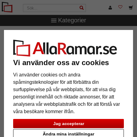
Kategorier
AllaRamar.se
Märken
accent
Vi använder oss av cookies
12 Artiklar
Populärast
Vi använder cookies och andra
spårningsteknologier för att förbättra din
Grid
surfupplevelse på vår webbplats, för att visa dig
personligt innehåll och riktade annonser, för att
analysera vår webbplatstrafik och för att förstå var
våra besökare kommer ifrån.
Jag accepterar
Ändra mina inställningar