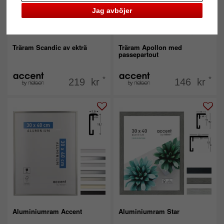
Jag avböjer
Träram Scandic av ekträ
Träram Apollon med
passepartout
*
*
219 kr
146 kr
Aluminiumram Accent
Aluminiumram Star