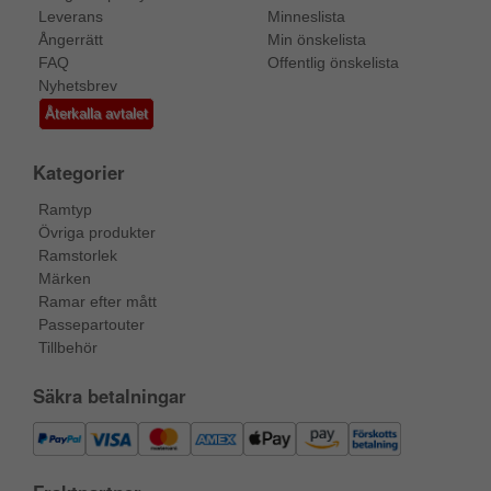
Leverans
Minneslista
Ångerrätt
Min önskelista
FAQ
Offentlig önskelista
Nyhetsbrev
Återkalla avtalet
Kategorier
Ramtyp
Övriga produkter
Ramstorlek
Märken
Ramar efter mått
Passepartouter
Tillbehör
Säkra betalningar