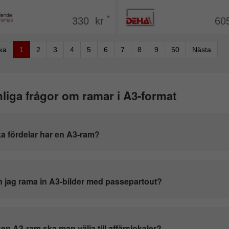
*
330 kr
60
aka
1
2
3
4
5
6
7
8
9
50
Nästa
liga frågor om ramar i A3-format
ka fördelar har en A3-ram?
 jag rama in A3-bilder med passepartout?
ken A3-ram ska man välja till affärslokaler?