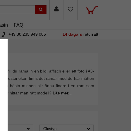
asin
FAQ
+49 30 235 949 085
14 dagars
returrätt
Vill du rama in en bild, affisch eller ett foto i A3-
tandardstorleken finns det ramar med de här måtten
ch dina bästa minnen blir ännu finare i en ram som
hur hittar man rätt modell?
Läs mer...
Glastyp