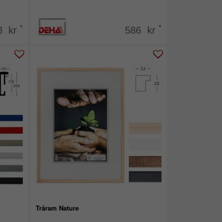
*
*
8 kr
586 kr
Träram Nature