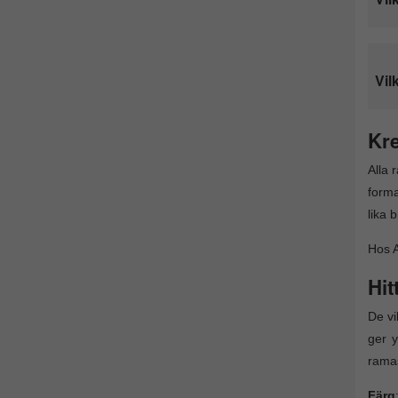
Vil
Kre
Alla 
forma
lika 
Hos A
Hit
De vi
ger y
ramas
Färg