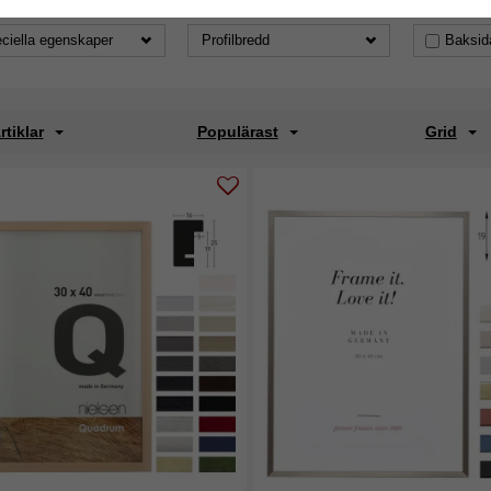
ciella egenskaper
Profilbredd
Baksid
rtiklar
Populärast
Grid