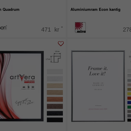
m Quadrum
Aluminiumram Econ kantig
*
471 kr
27