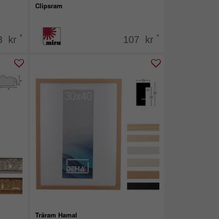
Clipsram
*
*
3 kr
107 kr
Träram Hamal