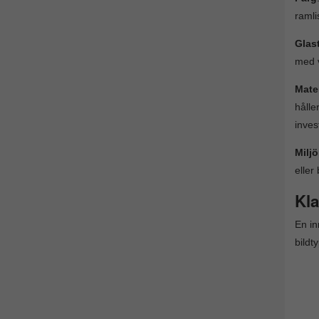
ramli
Glas
med v
Mater
håll
inves
Milj
eller
Kla
En in
bildt