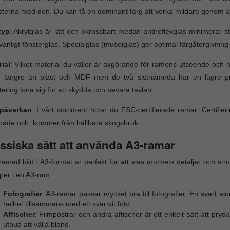
sterna med den. Du kan få en dominant färg att verka mildare genom a
typ
: Akrylglas är lätt och okrossbart medan antireflexglas minimerar st
anligt fönsterglas. Specialglas (museiglas) ger optimal färgåtergivnin
ial
: Vilket material du väljer är avgörande för ramens utseende och h
er längre än plast och MDF men de två sistnämnda har en lägre pr
tering löna sig för att skydda och bevara tavlan.
öpåverkan
: I vårt sortiment hittar du FSC-certifierade ramar. Certifier
 både och, kommer från hållbara skogsbruk.
ssiska sätt att använda A3-ramar
ramad bild i A3-format är perfekt för att visa motivets detaljer och st
yper i en A3-ram:
Fotografier
: A3-ramar passar mycket bra till fotografier. En svart
helhet tillsammans med ett svartvit foto.
Affischer
: Filmpostrar och andra affischer är ett enkelt sätt att pry
utbud att välja bland.