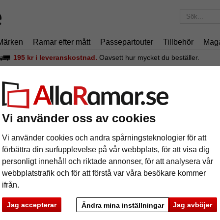
Märken
Ramar efter mått
Passepartouter
Tillbehör
Mag
195 kr
i leveranskostnad.
Oavsett hur mycket du beställer.
ptäck våra A3-ramar
Vi använder oss av cookies
 den internationella standardiserade storleken för formatet 29,7 × 42 cm. 
t? Då har du mycket att välja mellan! Tack vare den internationella s
Vi använder cookies och andra spårningsteknologier för att
alla ramtillverkare. En inramning lönar sig – konstverk, affischer o
förbättra din surfupplevelse på vår webbplats, för att visa dig
tom skyddar dem. Här kan du enkelt och bekvämt köpa A3-ramar. Men 
personligt innehåll och riktade annonser, för att analysera vår
webbplatstrafik och för att förstå var våra besökare kommer
ifrån.
Jag accepterar
Jag avböjer
Ändra mina inställningar
rke
Färg
Ramtyp