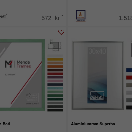
*
572 kr
1.51
m Boti
Aluminiumram Superba