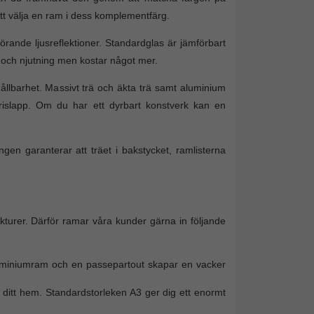
tt välja en ram i dess komplementfärg.
örande ljusreflektioner. Standardglas är jämförbart
g och njutning men kostar något mer.
ållbarhet. Massivt trä och äkta trä samt aluminium
islapp. Om du har ett dyrbart konstverk kan en
ingen garanterar att träet i bakstycket, ramlisterna
rukturer. Därför ramar våra kunder gärna in följande
 aluminiumram och en passepartout skapar en vacker
da ditt hem. Standardstorleken A3 ger dig ett enormt