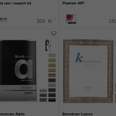
a ram i massivt trä
Plastram ART
*
303 kr
19
niumram Alpha
Barockram Luanco