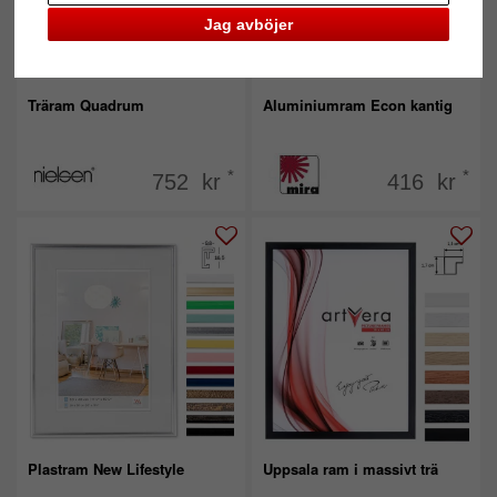
Jag avböjer
Träram Quadrum
Aluminiumram Econ kantig
*
*
752 kr
416 kr
Plastram New Lifestyle
Uppsala ram i massivt trä