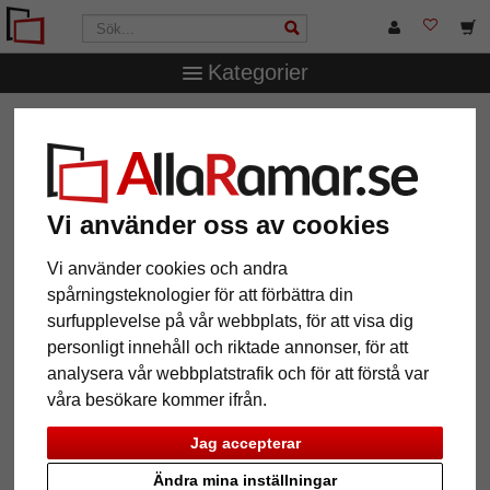
Kategorier
AllaRamar.se
Ramstorlek
42x59,4 cm (A2)
Vi använder oss av cookies
12 Artiklar
Populärast
Vi använder cookies och andra
spårningsteknologier för att förbättra din
Grid
surfupplevelse på vår webbplats, för att visa dig
personligt innehåll och riktade annonser, för att
analysera vår webbplatstrafik och för att förstå var
våra besökare kommer ifrån.
Jag accepterar
Ändra mina inställningar