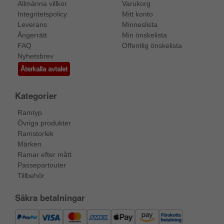
Allmänna villkor
Varukorg
Integritetspolicy
Mitt konto
Leverans
Minneslista
Ångerrätt
Min önskelista
FAQ
Offentlig önskelista
Nyhetsbrev
Återkalla avtalet
Kategorier
Ramtyp
Övriga produkter
Ramstorlek
Märken
Ramar efter mått
Passepartouter
Tillbehör
Säkra betalningar