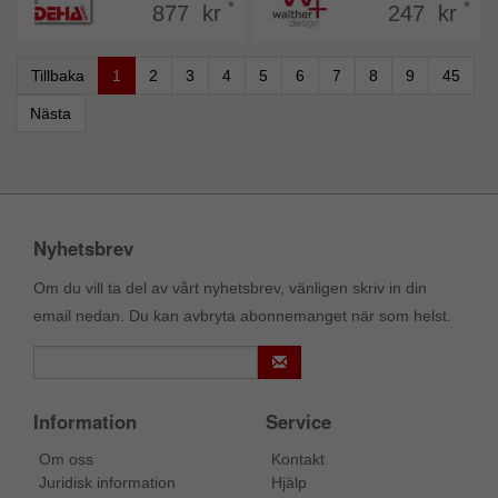
*
*
877 kr
247 kr
Tillbaka
1
2
3
4
5
6
7
8
9
45
Nästa
Nyhetsbrev
Om du vill ta del av vårt nyhetsbrev, vänligen skriv in din
email nedan. Du kan avbryta abonnemanget när som helst.
Information
Service
Om oss
Kontakt
Juridisk information
Hjälp