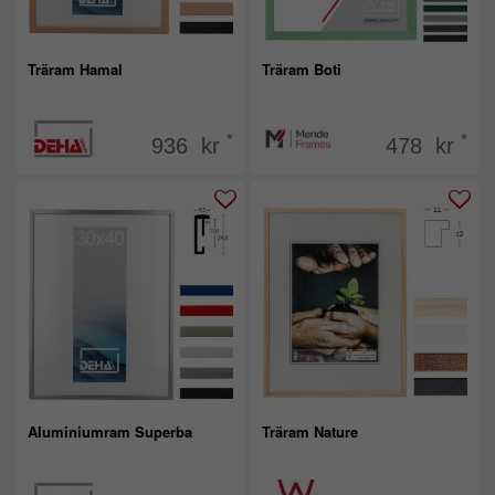
Träram Hamal
Träram Boti
*
*
936 kr
478 kr
Aluminiumram Superba
Träram Nature