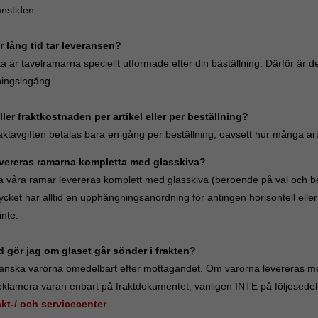
anstiden.
r lång tid tar leveransen?
a är tavelramarna speciellt utformade efter din bäställning. Därför är d
ningsingång.
ller fraktkostnaden per artikel eller per beställning?
ktavgiften betalas bara en gång per beställning, oavsett hur många artik
vereras ramarna kompletta med glasskiva?
la våra ramar levereras komplett med glasskiva (beroende på val och b
cket har alltid en upphängningsanordning för antingen horisontell eller 
inte.
d gör jag om glaset går sönder i frakten?
anska varorna omedelbart efter mottagandet. Om varorna levereras med 
eklamera varan enbart på fraktdokumentet, vanligen INTE på följesedel
kt-/ och servicecenter
.