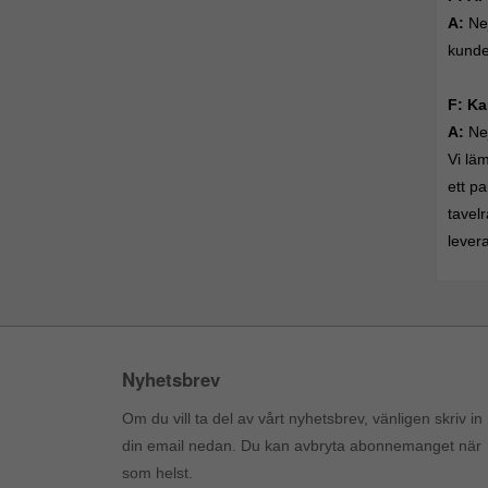
A:
Nej
kunde
F: Ka
A:
Ne
Vi läm
ett pa
tavel
lever
Nyhetsbrev
Om du vill ta del av vårt nyhetsbrev, vänligen skriv in
din email nedan. Du kan avbryta abonnemanget när
som helst.