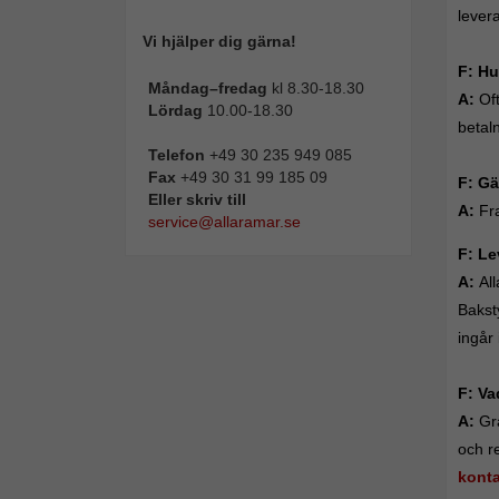
lever
Vi hjälper dig gärna!
F: Hu
Måndag–fredag
kl 8.30-18.30
A:
Oft
Lördag
10.00-18.30
betal
Telefon
+49 30 235 949 085
Fax
+49 30 31 99 185 09
F:
Gä
Eller skriv till
A:
Fra
service@allaramar.se
F: Le
A:
Al
Baksty
ingår 
F: Va
A:
Gr
och r
konta