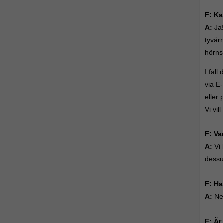
F:
Ka
A:
Ja!
tyvärr
hörns
I fall
via E
eller 
Vi vil
F: Va
A:
Vi 
dessut
F: Ha
A:
Nej
F: Är