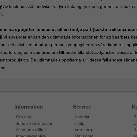
! Av kostnadsskäl undviker vi dyra katalogtryck och ger hellre tillbaka
r.
n mina uppgifter lämnas ut till en tredje part (t.ex.för reklamända
j! Vi använder enbart den utlämnade informationen för att bearbeta b
nar definitivt inte ut några personliga uppgifter om våra kunder. Uppgif
rtnerföretag som samarbetar i tillhandahållandet av tjänster. Dessa är l
ramsproduktion. De utlämnade uppgifterna är i dessa fall endast sådana 
ans.
Information
Service
Ka
Om oss
Kontakt
R
Juridisk information
Hjälp
Ö
Allmänna villkor
Varukorg
R
Integritetspolicy
Mitt konto
M