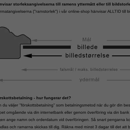
nvisar storleksangivelserna till ramens yttermått eller till bildsto
matangivelserna ("ramstorlek") i vår online-shop hänvisar ALLTID till bil
rskottsbetalning - hur fungerar det?
du väljer "förskottsbetalning" som betalningsmetod när du gör din best
pet omgående via din internetbank eller genom överföring via din bank ti
gen ange namn och orderdatum vid överföringen. Så snart pengarna kom
las och ramarna skickas till dig. Räkna med minst 3 dagar till det att b