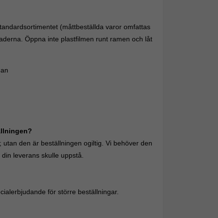
r standardsortimentet (måttbeställda varor omfattas
tnaderna. Öppna inte plastfilmen runt ramen och låt
nan
ällningen?
; utan den är beställningen ogiltig. Vi behöver den
r din leverans skulle uppstå.
ecialerbjudande för större beställningar.