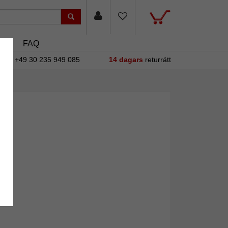
sin
FAQ
+49 30 235 949 085
14 dagars
returrätt
gen?