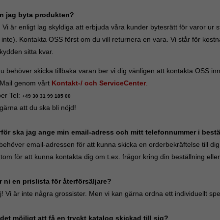
n jag byta produkten?
 Vi är enligt lag skyldiga att erbjuda våra kunder bytesrätt för varor u
 inte). Kontakta OSS först om du vill returnera en vara. Vi står för kos
kydden sitta kvar.
 du behöver skicka tillbaka varan ber vi dig vänligen att kontakta OSS in
-Mail genom vårt
Kontakt-/ och ServiceCenter
.
per Tel:
+49 30 31 99 185 00
l gärna att du ska bli nöjd!
rför ska jag ange min email-adress och mitt telefonnummer i best
behöver email-adressen för att kunna skicka en orderbekräftelse till dig
om för att kunna kontakta dig om t.ex. frågor kring din beställning elle
r ni en prislista för återförsäljare?
! Vi är inte några grossister. Men vi kan gärna ordna ett individuellt sp
 det möjligt att få en tryckt katalog skickad till sig?