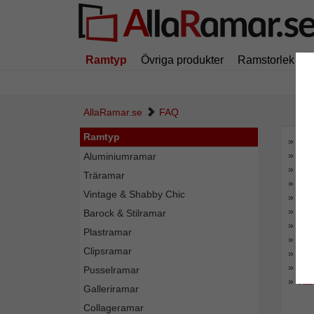
Ramtyp
Övriga produkter
Ramstorlek
AllaRamar.se
FAQ
Ramtyp
Hän
För
Aluminiumramar
Hur
Träramar
Gäl
Vintage & Shabby Chic
Lev
Vad
Barock & Stilramar
Kan
Plastramar
Var
Clipsramar
Har
Är 
Pusselramar
Kan
Galleriramar
Collageramar