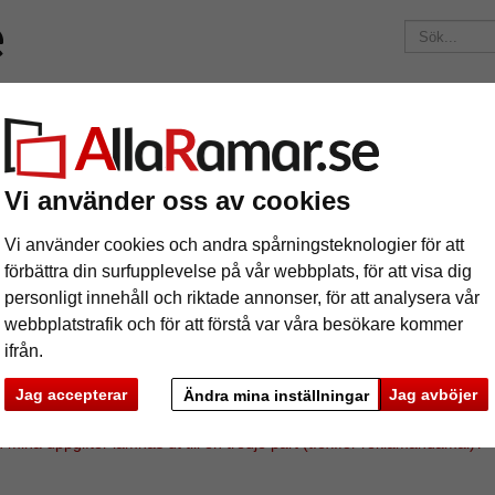
Märken
Ramar efter mått
Passepartouter
Tillbehör
Maga
195 kr
i leveranskostnad.
Oavsett hur mycket du beställer.
Vi använder oss av cookies
visar storleksangivelserna till ramens yttermått eller till bildstorleken?
Vi använder cookies och andra spårningsteknologier för att
skottsbetalning - hur fungerar det?
 lång tid tar leveransen?
förbättra din surfupplevelse på vår webbplats, för att visa dig
ler fraktkostnaden per artikel eller per beställning?
personligt innehåll och riktade annonser, för att analysera vår
ereras ramarna kompletta med glasskiva?
webbplatstrafik och för att förstå var våra besökare kommer
 gör jag om glaset går sönder i frakten?
ifrån.
 jag byta produkten?
för ska jag ange min email-adress och mitt telefonnummer i beställnin
Jag accepterar
Jag avböjer
Ändra mina inställningar
 ni en prislista för återförsäljare?
det möjligt att få en tryckt katalog skickad till sig?
 mina uppgifter lämnas ut till en tredje part (t.ex.för reklamändamål)?