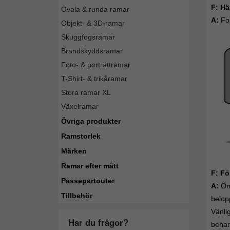
F: Hä
Ovala & runda ramar
A:
For
Objekt- & 3D-ramar
Skuggfogsramar
Brandskyddsramar
Foto- & porträttramar
T-Shirt- & trikåramar
Stora ramar XL
Växelramar
Övriga produkter
Ramstorlek
Märken
Ramar efter mått
F: Fö
Passepartouter
A:
Om 
Tillbehör
belop
Vänli
Har du frågor?
behand