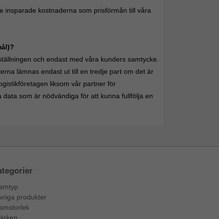
 de insparade kostnaderna som prisförmån till våra
mål)?
eställningen och endast med våra kunders samtycke.
terna lämnas endast ut till en tredje part om det är
ogistikföretagen liksom vår partner för
data som är nödvändiga för att kunna fullfölja en
tegorier
amtyp
vriga produkter
amstorlek
ärken