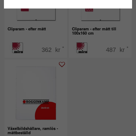
Clipsram - efter mått
Clipsram - efter mått till
100x160 cm
*
*
362 kr
487 kr
Växelbildshållare, ramlös -
måttbeställd