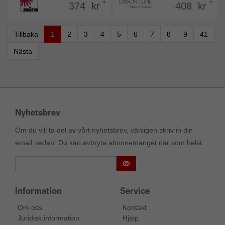
*
*
374 kr
408 kr
Tillbaka
1
2
3
4
5
6
7
8
9
41
Nästa
Nyhetsbrev
Om du vill ta del av vårt nyhetsbrev, vänligen skriv in din
email nedan. Du kan avbryta abonnemanget när som helst.
Information
Service
Om oss
Kontakt
Juridisk information
Hjälp