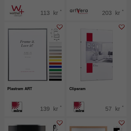
*
*
113 kr
203 kr
Plastram ART
Clipsram
*
*
139 kr
57 kr