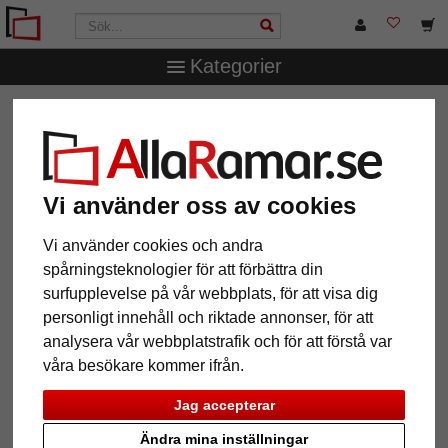
Kategorier
AllaRamar.se
Ramstorlek
24x30 cm
Vi använder oss av cookies
12 Artiklar
Populärast
Vi använder cookies och andra
spårningsteknologier för att förbättra din
Grid
surfupplevelse på vår webbplats, för att visa dig
personligt innehåll och riktade annonser, för att
analysera vår webbplatstrafik och för att förstå var
våra besökare kommer ifrån.
Jag accepterar
Ändra mina inställningar