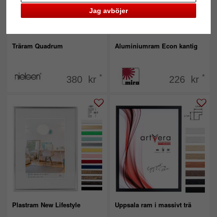
Jag avböjer
Träram Quadrum
Aluminiumram Econ kantig
*
*
380 kr
226 kr
Plastram New Lifestyle
Uppsala ram i massivt trä