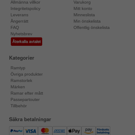
Allmänna villkor
Varukorg
Integritetspolicy
Mitt konto
Leverans
Minneslista
Ångerrätt
Min önskelista
FAQ
Offentlig önskelista
Nyhetsbrev
Återkalla avtalet
Kategorier
Ramtyp
Övriga produkter
Ramstorlek
Märken
Ramar efter mått
Passepartouter
Tillbehör
Säkra betalningar