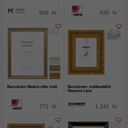
*
*
869 kr
635 kr
Barockram Madrie efter mått
Barockram- måttbeställd
Rayners Lane
*
*
771 kr
1.142 kr