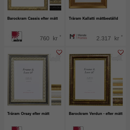
Barockram Cassis efter mått
Träram Kallatti måttbeställd
*
*
760 kr
2.317 kr
Träram Orsay efter mått
Barockram Verdun - efter mått