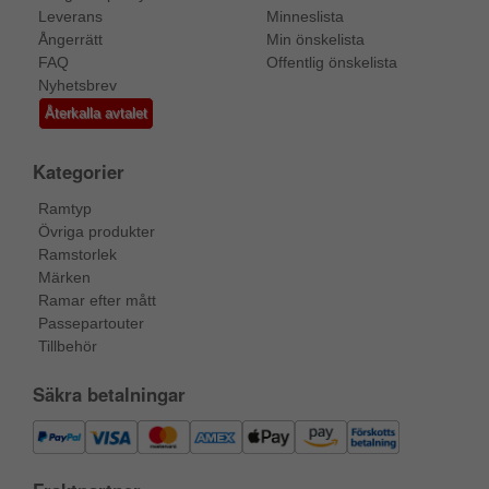
Leverans
Minneslista
Ångerrätt
Min önskelista
FAQ
Offentlig önskelista
Nyhetsbrev
Återkalla avtalet
Kategorier
Ramtyp
Övriga produkter
Ramstorlek
Märken
Ramar efter mått
Passepartouter
Tillbehör
Säkra betalningar