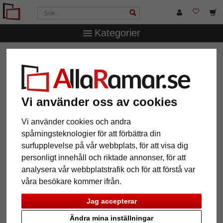
Kategorier
AllaRamar.se
Ramar efter mått
Barockramar
Vi använder oss av cookies
12 Artiklar
Populärast
Vi använder cookies och andra
spårningsteknologier för att förbättra din
Grid
surfupplevelse på vår webbplats, för att visa dig
personligt innehåll och riktade annonser, för att
analysera vår webbplatstrafik och för att förstå var
våra besökare kommer ifrån.
Jag accepterar
Ändra mina inställningar