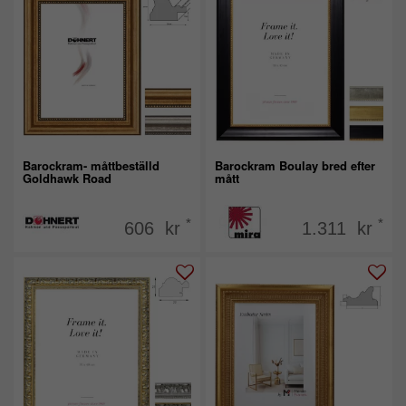
Barockram- måttbeställd
Barockram Boulay bred efter
Goldhawk Road
mått
*
*
606 kr
1.311 kr