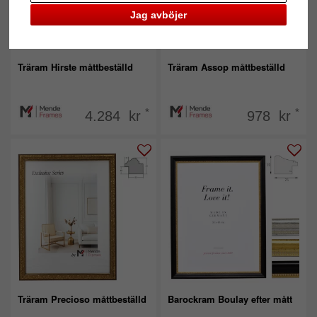
Jag avböjer
Träram Hirste måttbeställd
Träram Assop måttbeställd
*
*
4.284 kr
978 kr
Träram Precioso måttbeställd
Barockram Boulay efter mått