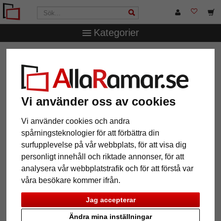
Kategorier
AllaRamar.se
Ramstorlek
Alla format
Vi använder oss av cookies
12 Artiklar
Populärast
Vi använder cookies och andra
spårningsteknologier för att förbättra din
Grid
surfupplevelse på vår webbplats, för att visa dig
personligt innehåll och riktade annonser, för att
analysera vår webbplatstrafik och för att förstå var
våra besökare kommer ifrån.
Jag accepterar
Ändra mina inställningar