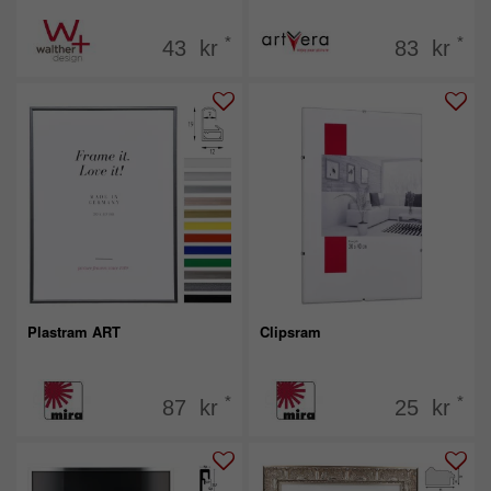
*
*
43 kr
83 kr
Plastram ART
Clipsram
*
*
87 kr
25 kr