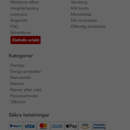
Allmänna villkor
Varukorg
Integritetspolicy
Mitt konto
Leverans
Minneslista
Ångerrätt
Min önskelista
FAQ
Offentlig önskelista
Nyhetsbrev
Återkalla avtalet
Kategorier
Ramtyp
Övriga produkter
Ramstorlek
Märken
Ramar efter mått
Passepartouter
Tillbehör
Säkra betalningar