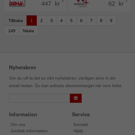
*
*
447 kr
62 kr
Tillbaka
1
2
3
4
5
6
7
8
9
149
Nästa
Nyhetsbrev
Om du vill ta del av vårt nyhetsbrev, vänligen skriv in din
email nedan. Du kan avbryta abonnemanget när som helst.
Information
Service
Om oss
Kontakt
Juridisk information
Hjälp