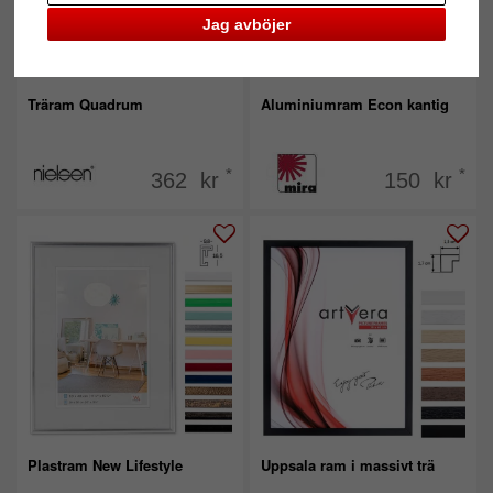
Jag avböjer
Träram Quadrum
Aluminiumram Econ kantig
*
*
362 kr
150 kr
Plastram New Lifestyle
Uppsala ram i massivt trä