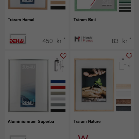
Träram Hamal
Träram Boti
*
*
450 kr
83 kr
Aluminiumram Superba
Träram Nature