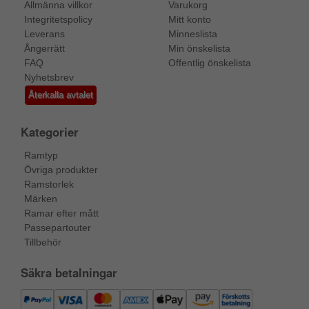
Allmänna villkor
Varukorg
Integritetspolicy
Mitt konto
Leverans
Minneslista
Ångerrätt
Min önskelista
FAQ
Offentlig önskelista
Nyhetsbrev
Återkalla avtalet
Kategorier
Ramtyp
Övriga produkter
Ramstorlek
Märken
Ramar efter mått
Passepartouter
Tillbehör
Säkra betalningar