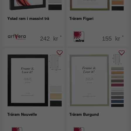
Ystad ram i massivt trä
Träram Figari
*
*
242 kr
155 kr
Träram Nouvelle
Träram Burgund