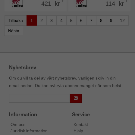
*
*
421 kr
114 kr
Tillbaka
1
2
3
4
5
6
7
8
9
12
Nästa
Nyhetsbrev
Om du vill ta del av vårt nyhetsbrev, vänligen skriv in din
email nedan. Du kan avbryta abonnemanget när som helst.
Information
Service
Om oss
Kontakt
Juridisk information
Hjälp