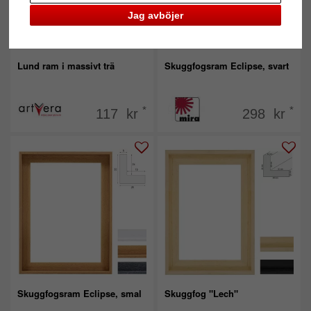
Jag avböjer
Lund ram i massivt trä
Skuggfogsram Eclipse, svart
*
*
117 kr
298 kr
Skuggfogsram Eclipse, smal
Skuggfog "Lech"