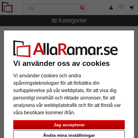
Kategorier
AllaRamar.se
Övriga produkter
Ramar för kilramar
Vi använder oss av cookies
12 Artiklar
Populärast
Vi använder cookies och andra
spårningsteknologier för att förbättra din
Grid
surfupplevelse på vår webbplats, för att visa dig
personligt innehåll och riktade annonser, för att
analysera vår webbplatstrafik och för att förstå var
våra besökare kommer ifrån.
Jag accepterar
Ändra mina inställningar