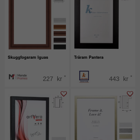
Skuggfogsram Iguas
Träram Pantera
*
*
227 kr
443 kr