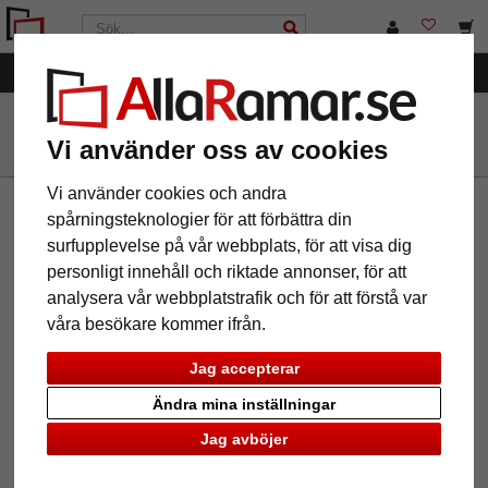
Kategorier
AllaRamar.se
Passepartouter
Vi använder oss av cookies
Vi använder cookies och andra
spårningsteknologier för att förbättra din
Nyhetsbrev
surfupplevelse på vår webbplats, för att visa dig
Om du vill ta del av vårt nyhetsbrev, vänligen skriv in din
personligt innehåll och riktade annonser, för att
email nedan. Du kan avbryta abonnemanget när som helst.
analysera vår webbplatstrafik och för att förstå var
våra besökare kommer ifrån.
Jag accepterar
Information
Service
Ändra mina inställningar
Om oss
Kontakt
Jag avböjer
Juridisk information
Hjälp
Allmänna villkor
Varukorg