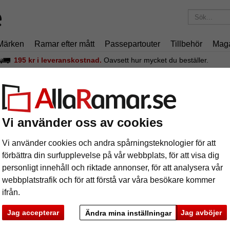
Märken
Ramar efter mått
Passepartouter
Tillbehör
Mag
195 kr
i leveranskostnad.
Oavsett hur mycket du beställer.
p ramar på 60 x 80 cm online
Vi använder oss av cookies
ätt ram på 60 x 80 cm kan du visa upp din tavla från dess bästa sida 
 utbud av designer, färger och material hittar du garanterat en ram 
Vi använder cookies och andra spårningsteknologier för att
da på hur du hittar rätt ram med hjälp av vårt praktiska produktfilter. 
förbättra din surfupplevelse på vår webbplats, för att visa dig
der med den.
Läs mer...
personligt innehåll och riktade annonser, för att analysera vår
webbplatstrafik och för att förstå var våra besökare kommer
ifrån.
Jag accepterar
Jag avböjer
Ändra mina inställningar
rke
Färg
Ramtyp