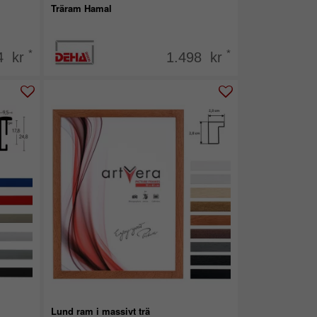
Träram Hamal
*
*
4 kr
1.498 kr
Lund ram i massivt trä