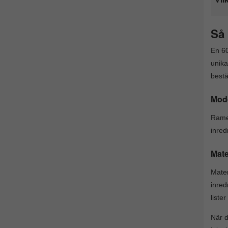
Så 
En 60
unika
bestä
Mode
Ramen
inred
Mate
Mate
inred
liste
När d