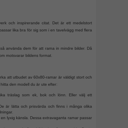
erk och inspirerande citat. Det är ett medelstort
assar lika bra för sig som i en tavelvägg med flera
kså använda dem för att rama in mindre bilder. Då
som motsvarar bildens format.
a att utbudet av 60x80-ramar är väldigt stort och
 hitta den modell du är ute efter:
a träslag som ek, bok och lönn. Eller välj ett
 är lätta och prisvärda och finns i många olika
dningar.
t en lyxig känsla. Dessa extravaganta ramar passar