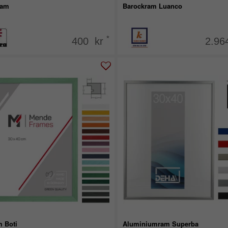
ram
Barockram Luanco
*
400 kr
2.96
m Boti
Aluminiumram Superba