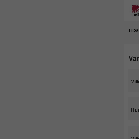
Tillb
Van
Vil
Hur
Vil