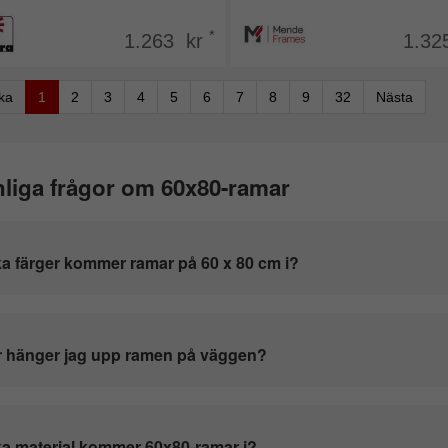
*
1.263 kr
1.32
aka
1
2
3
4
5
6
7
8
9
32
Nästa
liga frågor om 60x80-ramar
ka färger kommer ramar på 60 x 80 cm i?
 hänger jag upp ramen på väggen?
ka material kommer 60x80-ramar i?