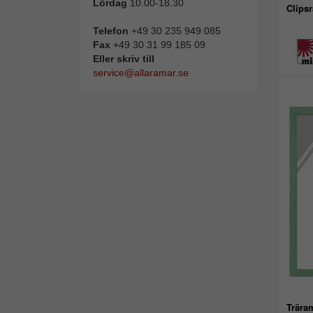
Lördag
10.00-18.30
Clips
Telefon
+49 30 235 949 085
Fax
+49 30 31 99 185 09
Eller skriv till
service@allaramar.se
Trära