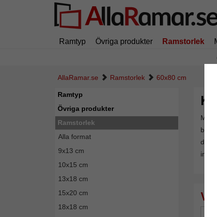
Ramtyp
Övriga produkter
Ramstorlek
AllaRamar.se
Ramstorlek
60x80 cm
Ramtyp
Kö
Övriga produkter
Med r
Ramstorlek
breda
Alla format
du re
9x13 cm
inre
10x15 cm
13x18 cm
15x20 cm
18x18 cm
Mä