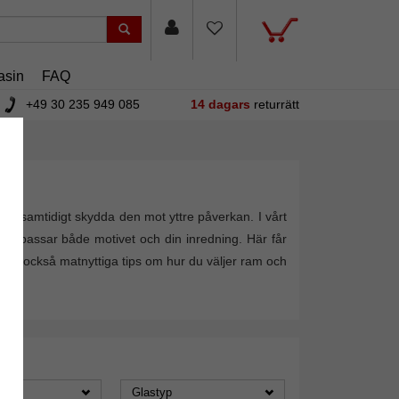
asin
FAQ
+49 30 235 949 085
14 dagars
returrätt
och samtidigt skydda den mot yttre påverkan. I vårt
som passar både motivet och din inredning. Här får
Du får också matnyttiga tips om hur du väljer ram och
Glastyp