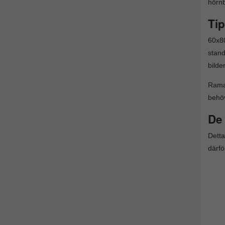
hörnb
Tip
60x80
stand
bilder
Ramar
behöv
De 
Detta
därfö