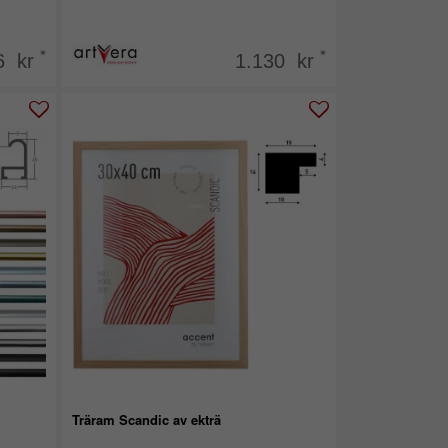
*
*
6 kr
1.130 kr
Träram Scandic av ekträ