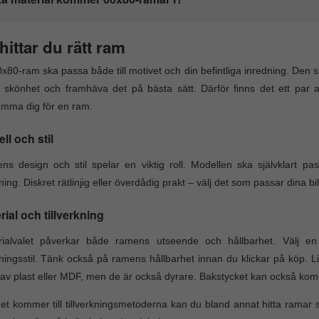
hittar du rätt ram
x80-ram ska passa både till motivet och din befintliga inredning. Den 
 skönhet och framhäva det på bästa sätt. Därför finns det ett par
mma dig för en ram.
ll och stil
s design och stil spelar en viktig roll. Modellen ska självklart 
ning. Diskret rätlinjig eller överdådig prakt – välj det som passar dina bi
rial och tillverkning
rialvalet påverkar både ramens utseende och hållbarhet. Välj 
ningsstil. Tänk också på ramens hållbarhet innan du klickar på köp. L
r av plast eller MDF, men de är också dyrare. Bakstycket kan också kom
et kommer till tillverkningsmetoderna kan du bland annat hitta rama