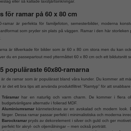
eslag eller så kallade laxstjärtsinkningar.
s för ramar på 60 x 80 cm
-ramar är perfekta för familjefoton, semesterbilder, moderna konstv
ardformat som pryder sin plats på väggen. Ramar i den här storleken p
.
na är tillverkade för bilder som är 60 x 80 cm stora men du kan oc
er du en passepartout med yttermåttet 60 x 80 cm och ett bildutsnitt 
5 populäraste 60x80-ramarna
 är de ramar som är populärast bland våra kunder. Du kommer att märk
r är det ett bra tips att använda produktfiltret ”Ramtyp” för att snabbare
Träramar
har en naturlig och varm charm. De kommer i flera olik
budgetvänligare alternativ i folierad MDF.
Aluminiumramar
kännetecknas av en avskalad och modern look. De
färger. Dessa ramar passar perfekt i minimalistiska och moderna inre
Barockramar
pryds av dekorelement i silver och guld och ger motive
perfekt för akryl- och oljemålningar – men också porträtt.