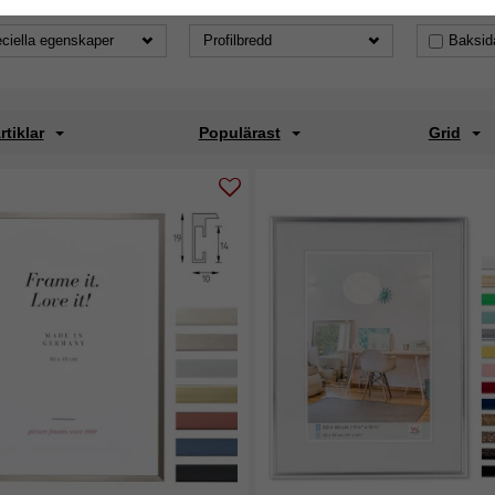
ciella egenskaper
Profilbredd
Baksid
rtiklar
Populärast
Grid