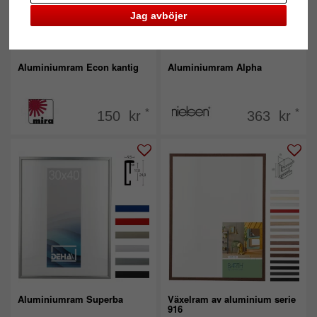
Jag avböjer
Aluminiumram Econ kantig
Aluminiumram Alpha
*
*
150 kr
363 kr
Aluminiumram Superba
Växelram av aluminium serie
916