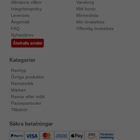
Allmänna villkor
Varukorg
Integritetspolicy
Mitt konto
Leverans
Minneslista
Ångerrätt
Min önskelista
FAQ
Offentlig önskelista
Nyhetsbrev
Återkalla avtalet
Kategorier
Ramtyp
Övriga produkter
Ramstorlek
Märken
Ramar efter mått
Passepartouter
Tillbehör
Säkra betalningar