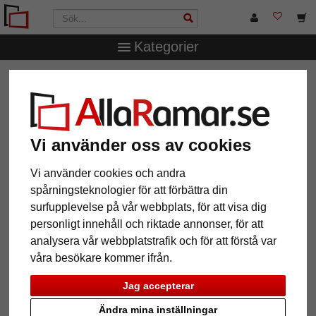
Kategorier
AllaRamar.se
Ramtyp
Aluminiumramar
Vi använder oss av cookies
12 Artiklar
Populärast
Vi använder cookies och andra
spårningsteknologier för att förbättra din
Grid
surfupplevelse på vår webbplats, för att visa dig
personligt innehåll och riktade annonser, för att
analysera vår webbplatstrafik och för att förstå var
våra besökare kommer ifrån.
Jag accepterar
Ändra mina inställningar