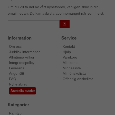
Om du vill ta del av vårt nyhetsbrev, vänligen skriv in din
email nedan. Du kan avbryta abonnemanget när som helst.
Information
Service
Om oss
Kontakt
Juridisk information
Hjälp
Allmänna villkor
Varukorg
Integritetspolicy
Mitt konto
Leverans
Minneslista
Ångerrätt
Min önskelista
FAQ
Offentlig önskelista
Nyhetsbrev
Återkalla avtalet
Kategorier
Ramtyp