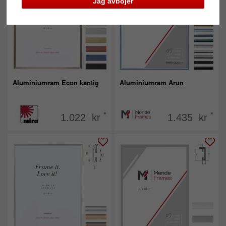
Jag avböjer
Aluminiumram Econ kantig
Aluminiumram Arun
*
*
1.022 kr
1.435 kr