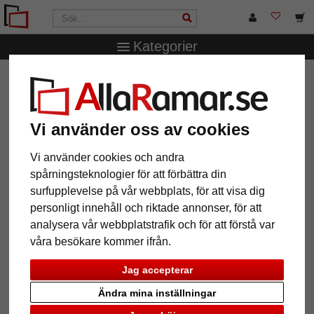
Kategorier
AllaRamar.se
Ramtyp
Aluminiumramar
Filter: Format:
70x70
Vi använder oss av cookies
Vi använder cookies och andra
Format: 70x70
Återställ alla filter
spårningsteknologier för att förbättra din
surfupplevelse på vår webbplats, för att visa dig
personligt innehåll och riktade annonser, för att
12 Artiklar
Populärast
analysera vår webbplatstrafik och för att förstå var
våra besökare kommer ifrån.
Grid
Jag accepterar
Ändra mina inställningar