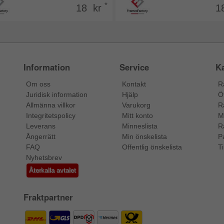
*
18 kr
1
Information
Service
Ka
Om oss
Kontakt
R
Juridisk information
Hjälp
Ö
Allmänna villkor
Varukorg
R
Integritetspolicy
Mitt konto
M
Leverans
Minneslista
R
Ångerrätt
Min önskelista
P
FAQ
Offentlig önskelista
Ti
Nyhetsbrev
Återkalla avtalet
Fraktpartner