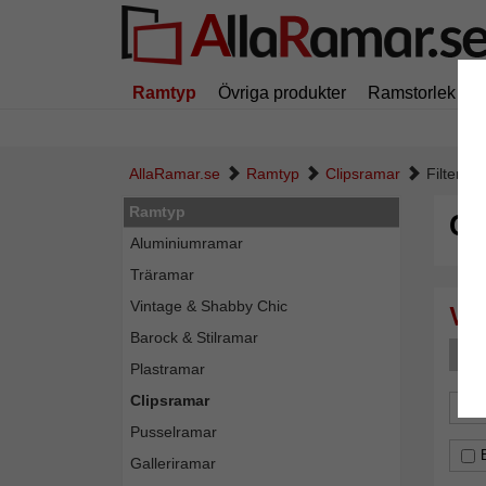
Ramtyp
Övriga produkter
Ramstorlek
AllaRamar.se
Ramtyp
Clipsramar
Filter: 
Ramtyp
Cl
Aluminiumramar
Träramar
Vintage & Shabby Chic
Barock & Stilramar
F
Plastramar
Clipsramar
For
Pusselramar
Galleriramar