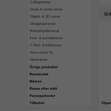
Collageramar
Ovala & runda ramar
12 A
Objekt- & 3D-ramar
Skuggfogsramar
Brandskyddsramar
Foto- & porträttramar
T-Shirt- & trikåramar
Stora ramar XL
Växelramar
Övriga produkter
Ramstorlek
Märken
Ramar efter mått
Passepartouter
Clips
Tillbehör