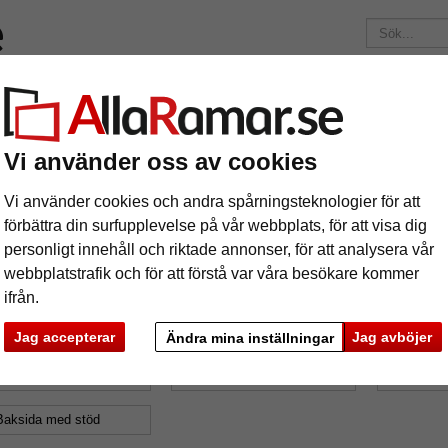
Märken
Ramar efter mått
Passepartouter
Tillbehör
Maga
195 kr
i leveranskostnad.
Oavsett hur mycket du beställer.
Vi använder oss av cookies
Format: 13x18
ipsramar
Vi använder cookies och andra spårningsteknologier för att
förbättra din surfupplevelse på vår webbplats, för att visa dig
personligt innehåll och riktade annonser, för att analysera vår
webbplatstrafik och för att förstå var våra besökare kommer
ifrån.
ormat: 13x18
Jag accepterar
Jag avböjer
Ändra mina inställningar
mat
Märke
Glastyp
Baksida med stöd