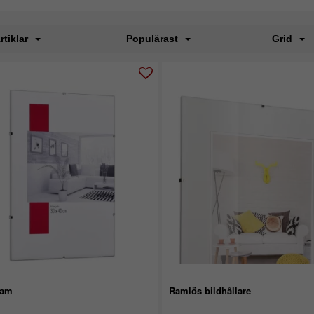
rtiklar
Populärast
Grid
ram
Ramlös bildhållare