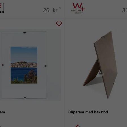
*
26 kr
3
ram
Clipsram med bakstöd