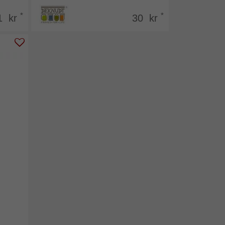
*
*
1 kr
30 kr