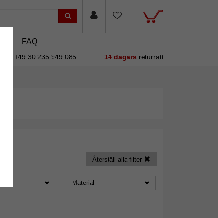
sin
FAQ
+49 30 235 949 085
14 dagars
returrätt
Återställ alla filter
Material