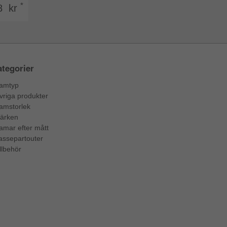
*
8 kr
tegorier
amtyp
vriga produkter
amstorlek
ärken
amar efter mått
assepartouter
llbehör