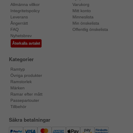
Allmänna villkor
Varukorg
Integritetspolicy
Mitt konto
Leverans
Minneslista
Ångerrätt
Min önskelista
FAQ
Offentlig önskelista
Nyhetsbrev
Återkalla avtalet
Kategorier
Ramtyp
Övriga produkter
Ramstorlek
Märken
Ramar efter mått
Passepartouter
Tillbehör
Säkra betalningar