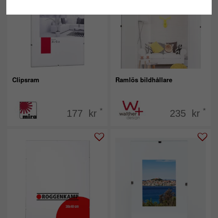
Clipsram
Ramlös bildhållare
*
*
177 kr
235 kr