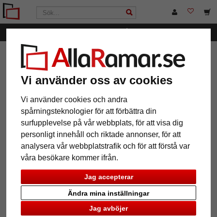
Kategorier
AllaRamar.se
Ramtyp
Clipsramar
Filter: Format: 42 x
59,4 cm (A2)
Vi använder oss av cookies
Vi använder cookies och andra
Format: 42 x 59,4 cm (A2)
Återställ alla filter
spårningsteknologier för att förbättra din
surfupplevelse på vår webbplats, för att visa dig
personligt innehåll och riktade annonser, för att
analysera vår webbplatstrafik och för att förstå var
12 Artiklar
Populärast
våra besökare kommer ifrån.
Grid
Jag accepterar
Ändra mina inställningar
Jag avböjer