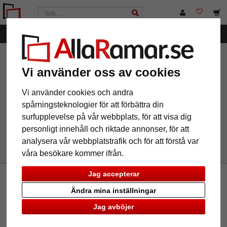
Kategorier
AllaRamar.se
Märken
DEHA
Filter: Produkttyp:
passepartout
Vi använder oss av cookies
Vi använder cookies och andra
spårningsteknologier för att förbättra din
Produkttyp: passepartout
Återställ alla filter
surfupplevelse på vår webbplats, för att visa dig
personligt innehåll och riktade annonser, för att
analysera vår webbplatstrafik och för att förstå var
våra besökare kommer ifrån.
Jag accepterar
Nyhetsbrev
Ändra mina inställningar
Om du vill ta del av vårt nyhetsbrev, vänligen skriv in din
Jag avböjer
email nedan. Du kan avbryta abonnemanget när som helst.