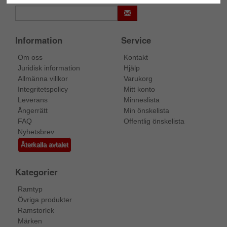
Information
Service
Om oss
Kontakt
Juridisk information
Hjälp
Allmänna villkor
Varukorg
Integritetspolicy
Mitt konto
Leverans
Minneslista
Ångerrätt
Min önskelista
FAQ
Offentlig önskelista
Nyhetsbrev
Återkalla avtalet
Kategorier
Ramtyp
Övriga produkter
Ramstorlek
Märken