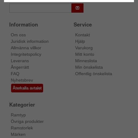
Information
Service
Om oss
Kontakt
Juridisk information
Hjälp
Allmänna villkor
Varukorg
Integritetspolicy
Mitt konto
Leverans
Minneslista
Ångerrätt
Min önskelista
FAQ
Offentlig önskelista
Nyhetsbrev
Återkalla avtalet
Kategorier
Ramtyp
Övriga produkter
Ramstorlek
Märken