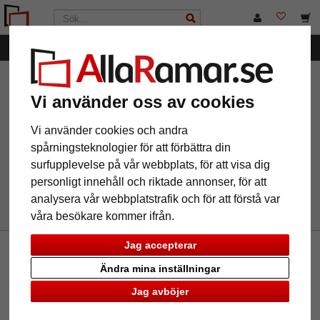
Kategorier
AllaRamar.se
Märken
Display
Filter: Ramtyp:
fotoramar av akryl
Vi använder oss av cookies
Vi använder cookies och andra
spårningsteknologier för att förbättra din
Ramtyp: fotoramar av akryl
Återställ alla filter
surfupplevelse på vår webbplats, för att visa dig
personligt innehåll och riktade annonser, för att
analysera vår webbplatstrafik och för att förstå var
våra besökare kommer ifrån.
Jag accepterar
Nyhetsbrev
Ändra mina inställningar
Om du vill ta del av vårt nyhetsbrev, vänligen skriv in din
Jag avböjer
email nedan. Du kan avbryta abonnemanget när som helst.