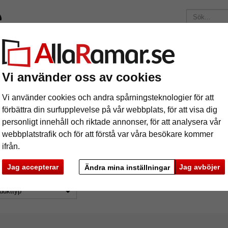
ärken
Ramar efter mått
Passepartouter
Tillbehör
Maga
195 kr
i leveranskostnad.
Oavsett hur mycket du beställer.
Vi använder oss av cookies
kttyp: tillbehör
Vi använder cookies och andra spårningsteknologier för att
splay
förbättra din surfupplevelse på vår webbplats, för att visa dig
personligt innehåll och riktade annonser, för att analysera vår
webbplatstrafik och för att förstå var våra besökare kommer
ifrån.
Jag accepterar
Jag avböjer
rodukttyp: tillbehör
Ändra mina inställningar
dukttyp