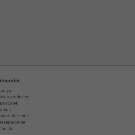
tegorier
amtyp
vriga produkter
amstorlek
ärken
amar efter mått
assepartouter
llbehör