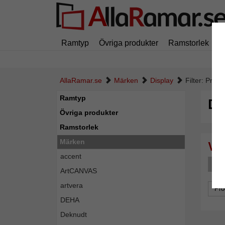
Ramtyp
Övriga produkter
Ramstorlek
M
AllaRamar.se
Märken
Display
Filter: Produ
Ramtyp
Di
Övriga produkter
Ramstorlek
Märken
accent
P
ArtCANVAS
artvera
Pro
DEHA
Deknudt