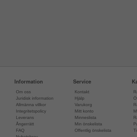
Information
Service
Ka
Om oss
Kontakt
R
Juridisk information
Hjälp
Ö
Allmänna villkor
Varukorg
R
Integritetspolicy
Mitt konto
M
Leverans
Minneslista
R
Ångerrätt
Min önskelista
P
FAQ
Offentlig önskelista
Ti
Nyhetsbrev