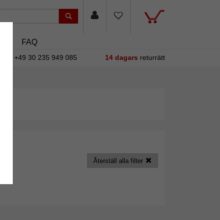
sin
FAQ
+49 30 235 949 085
14 dagars
returrätt
Återställ alla filter