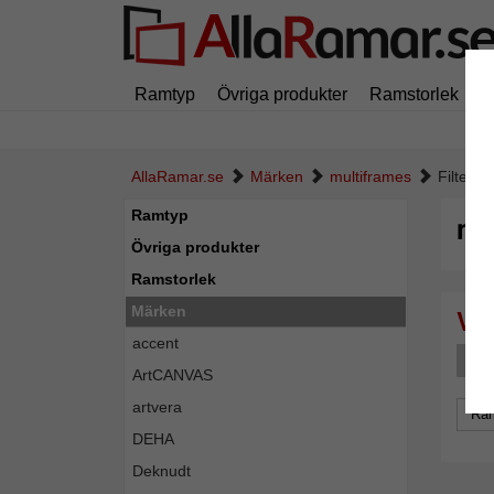
Ramtyp
Övriga produkter
Ramstorlek
M
AllaRamar.se
Märken
multiframes
Filter: 
Ramtyp
mu
Övriga produkter
Ramstorlek
Märken
accent
R
ArtCANVAS
artvera
Ra
DEHA
Deknudt