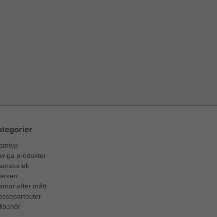
tegorier
amtyp
vriga produkter
amstorlek
ärken
amar efter mått
assepartouter
llbehör