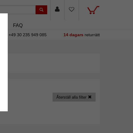
sin
FAQ
+49 30 235 949 085
14 dagars
returrätt
Återställ alla filter