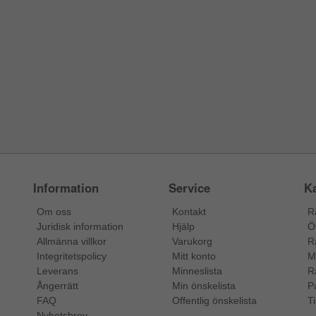
Information
Service
Ka
Om oss
Kontakt
R
Juridisk information
Hjälp
Ö
Allmänna villkor
Varukorg
R
Integritetspolicy
Mitt konto
M
Leverans
Minneslista
R
Ångerrätt
Min önskelista
P
FAQ
Offentlig önskelista
Ti
Nyhetsbrev