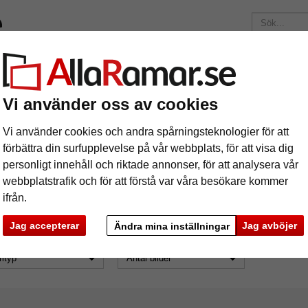
ärken
Ramar efter mått
Passepartouter
Tillbehör
Maga
195 kr
i leveranskostnad.
Oavsett hur mycket du beställer.
Vi använder oss av cookies
Ramtyp: galleriramar, Antal bilder: 2
Vi använder cookies och andra spårningsteknologier för att
ltiframes
förbättra din surfupplevelse på vår webbplats, för att visa dig
personligt innehåll och riktade annonser, för att analysera vår
webbplatstrafik och för att förstå var våra besökare kommer
ifrån.
Jag accepterar
Jag avböjer
amtyp: galleriramar
Antal bilder: 2
Ändra mina inställningar
mtyp
Antal bilder