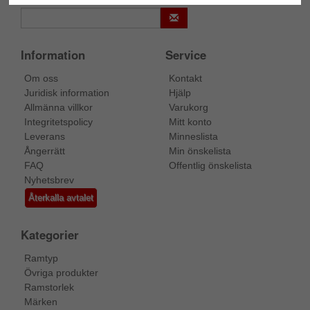
Information
Service
Om oss
Kontakt
Juridisk information
Hjälp
Allmänna villkor
Varukorg
Integritetspolicy
Mitt konto
Leverans
Minneslista
Ångerrätt
Min önskelista
FAQ
Offentlig önskelista
Nyhetsbrev
Återkalla avtalet
Kategorier
Ramtyp
Övriga produkter
Ramstorlek
Märken