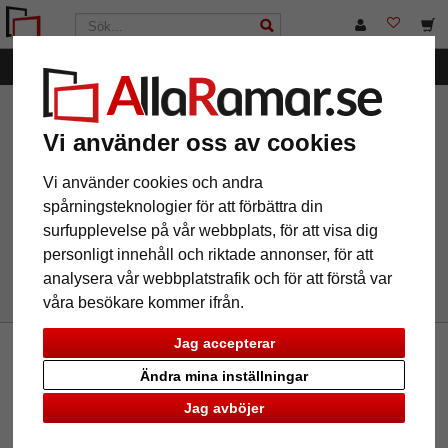
Kategorier
AllaRamar.se
Märken
Woodie
Filter: Produkttyp:
passepartout
Vi använder oss av cookies
Vi använder cookies och andra
spårningsteknologier för att förbättra din
Produkttyp: passepartout
Återställ alla filter
surfupplevelse på vår webbplats, för att visa dig
personligt innehåll och riktade annonser, för att
analysera vår webbplatstrafik och för att förstå var
våra besökare kommer ifrån.
Jag accepterar
Nyhetsbrev
Ändra mina inställningar
Om du vill ta del av vårt nyhetsbrev, vänligen skriv in din
Jag avböjer
email nedan. Du kan avbryta abonnemanget när som helst.