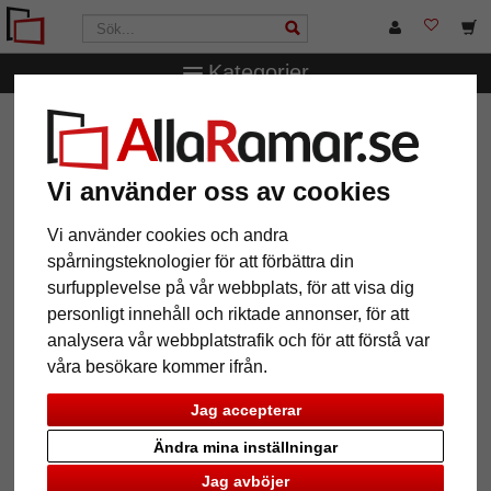
Kategorier
AllaRamar.se
Passepartouter
Yttre- och inre snitt
1,3
mm strukturpapper-passepartout efter mått
Vi använder oss av cookies
1,3 mm strukturpapper-
passepartout efter mått
Vi använder cookies och andra
spårningsteknologier för att förbättra din
surfupplevelse på vår webbplats, för att visa dig
personligt innehåll och riktade annonser, för att
analysera vår webbplatstrafik och för att förstå var
våra besökare kommer ifrån.
Jag accepterar
Ändra mina inställningar
Jag avböjer