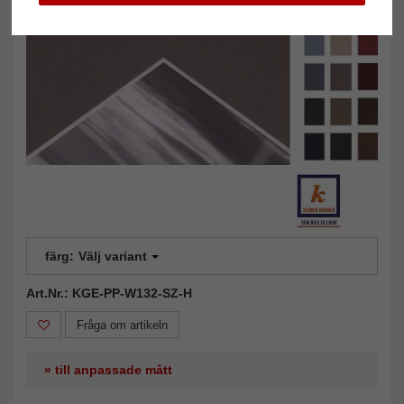
färg:
Välj variant
Art.Nr.: KGE-PP-W132-SZ-H
Fråga om artikeln
» till anpassade mått