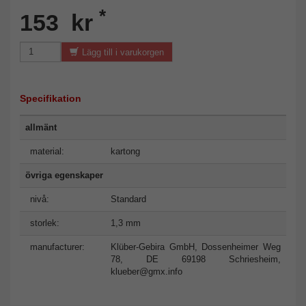
*
153 kr
Lägg till i varukorgen
Specifikation
allmänt
material:
kartong
övriga egenskaper
nivå:
Standard
storlek:
1,3 mm
manufacturer:
Klüber-Gebira GmbH, Dossenheimer Weg
78, DE 69198 Schriesheim,
klueber@gmx.info