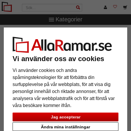
Kategorier
AllaRamar.se
Passepartouter
Färdiga passepartouter
1,4 mm färdig passepartout
1,4 mm färdig passepartout
Vi använder oss av cookies
Vi använder cookies och andra
spårningsteknologier för att förbättra din
surfupplevelse på vår webbplats, för att visa dig
personligt innehåll och riktade annonser, för att
analysera vår webbplatstrafik och för att förstå var
våra besökare kommer ifrån.
Jag accepterar
Tillbaka
Näst
Ändra mina inställningar