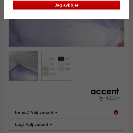
Jag avböjer
format:
Välj variant
färg:
Välj variant