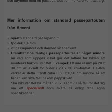
och utrymme med en passepartout i en mörkare kontrastfärg.
Mer information om standard passepartouten
från Accent
syrafri
standard passepartout
tjocklek 1,4 mm
vit passepartout och därmed vit snedkant
Utsnittet hos färdiga passepartouter är något mindre
än vad som uppges vilket gör det lättare för bilden att
monteras bakom utsnittet.
Exempel
: Ett inre utsnitt på 20 x
30 cm är avsett för bilder i 20 x 30 cm-format. I själva
verket är detta utsnitt cirka 0,50 x 0,50 cm mindre så att
bilden kan sitta fast bakom pappskivan.
Ska bildutsnittet ha måtten 20 x 30 cm? I så fall rör det sig
om ett
specialsnitt
som skärs till enligt dina egna
specifikationer.