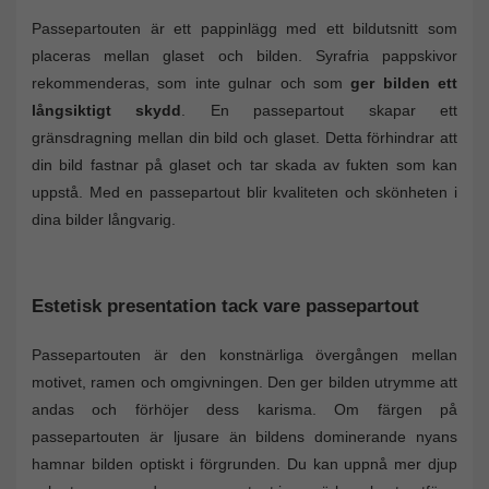
Passepartouten är ett pappinlägg med ett bildutsnitt som
placeras mellan glaset och bilden. Syrafria pappskivor
rekommenderas, som inte gulnar och som
ger bilden ett
långsiktigt skydd
. En passepartout skapar ett
gränsdragning mellan din bild och glaset. Detta förhindrar att
din bild fastnar på glaset och tar skada av fukten som kan
uppstå. Med en passepartout blir kvaliteten och skönheten i
dina bilder långvarig.
Estetisk presentation tack vare passepartout
Passepartouten är den konstnärliga övergången mellan
motivet, ramen och omgivningen. Den ger bilden utrymme att
andas och förhöjer dess karisma. Om färgen på
passepartouten är ljusare än bildens dominerande nyans
hamnar bilden optiskt i förgrunden. Du kan uppnå mer djup