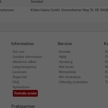
å:
Standard
ufacturer:
Klüber-Gebira GmbH, Dossenheimer Weg 78, DE 6919
Information
Service
Ka
Om oss
Kontakt
R
Juridisk information
Hjälp
Ö
Allmänna villkor
Varukorg
R
Integritetspolicy
Mitt konto
M
Leverans
Minneslista
R
Ångerrätt
Min önskelista
P
FAQ
Offentlig önskelista
Ti
Nyhetsbrev
Återkalla avtalet
Fraktpartner