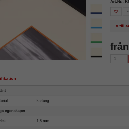
Art.Nr.: 
F
» till
frå
ifikation
änt
erial:
kartong
iga egenskaper
rlek:
1,5 mm