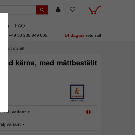
asin
FAQ
+49 30 235 949 085
14 dagars
returrätt
tällt utsnitt
gad kärna, med måttbeställt
:
Välj variant
älj variant