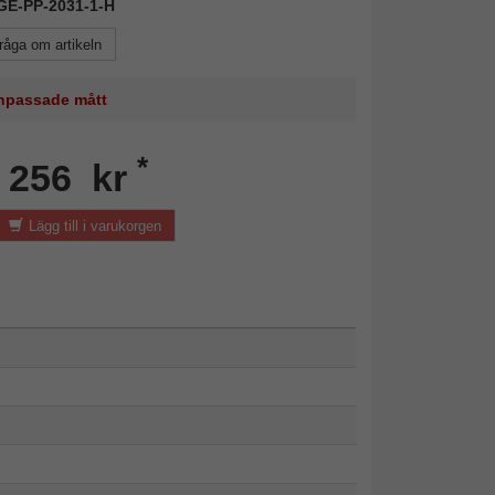
KGE-PP-2031-1-H
råga om artikeln
 anpassade mått
*
n 256 kr
Lägg till i varukorgen