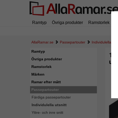
Ramtyp
Övriga produkter
Ramstorlek
M
AllaRamar.se
Passepartouter
Individulella utsn
Ramtyp
1,
Övriga produkter
uts
Ramstorlek
Märken
Ramar efter mått
Passepartouter
Färdiga passepartouter
Individulella utsnitt
Yttre- och inre snitt