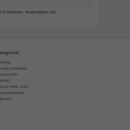
8 Schriesheim,
klueber@gmx.info
tegorier
amtyp
vriga produkter
amstorlek
ärken
amar efter mått
assepartouter
llbehör