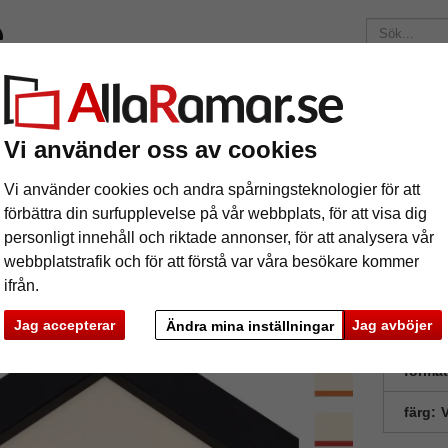
ärken
Ramar efter mått
Passepartouter
Tillbehör
Mag
195 kr
i leveranskostnad.
Oavsett hur mycket du beställer.
Vi använder oss av cookies
itt
1,5 mm passepartout - krämfärgat med färgad kärna, med måttbes
Vi använder cookies och andra spårningsteknologier för att
5 mm passepartout - krämfärgat med fär
förbättra din surfupplevelse på vår webbplats, för att visa dig
nitt
personligt innehåll och riktade annonser, för att analysera vår
webbplatstrafik och för att förstå var våra besökare kommer
ifrån.
Jag accepterar
Jag avböjer
Ändra mina inställningar
format
färg:
V