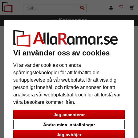
Kategorier
AllaRamar.se
Passepartouter
Yttre- och inre snitt
1,6
mm museumkartong måttbeställd
Vi använder oss av cookies
1,6 mm museumkartong
måttbeställd
Vi använder cookies och andra
spårningsteknologier för att förbättra din
surfupplevelse på vår webbplats, för att visa dig
personligt innehåll och riktade annonser, för att
analysera vår webbplatstrafik och för att förstå var
våra besökare kommer ifrån.
Jag accepterar
Ändra mina inställningar
Jag avböjer