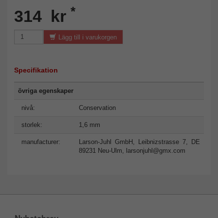
*
314 kr
Lägg till i varukorgen
Specifikation
övriga egenskaper
nivå:
Conservation
storlek:
1,6 mm
manufacturer:
Larson-Juhl GmbH, Leibnizstrasse 7, DE
89231 Neu-Ulm,
larsonjuhl@gmx.com
Nyhetsbrev