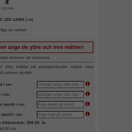
0,00 mm
IC-165-12064 | vit
råga om artikeln
en ange de yttre och inre måtten!
nittet kommer att centreras.
 yttre måttet på passapartouten måste vara
till ramens storlek.
d i cm:
 i cm:
n utsnitt i cm:
utsnitt i cm:
s bildstorlek: 306.00 kr
dd:50 cm