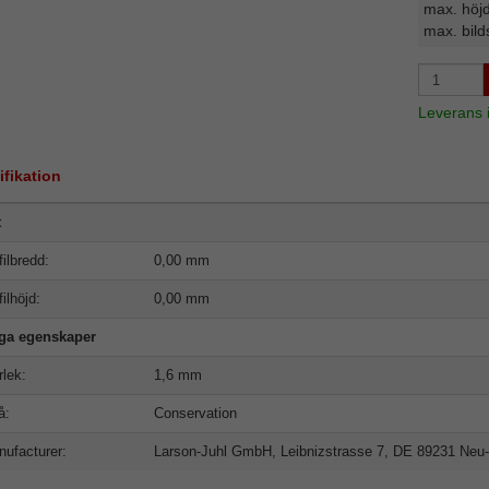
max. höj
max. bild
Leverans
ifikation
t
filbredd:
0,00 mm
filhöjd:
0,00 mm
iga egenskaper
rlek:
1,6 mm
å:
Conservation
ufacturer:
Larson-Juhl GmbH, Leibnizstrasse 7, DE 89231 Neu