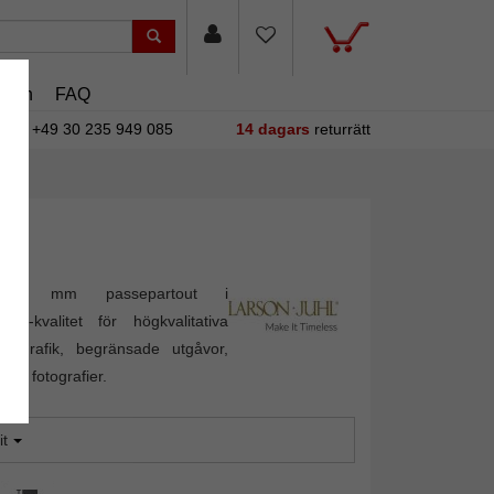
asin
FAQ
+49 30 235 949 085
14 dagars
returrätt
i 1,4 mm passepartout i
ion"-kvalitet för högkvalitativa
m grafik, begränsade utgåvor,
ch fotografier.
it