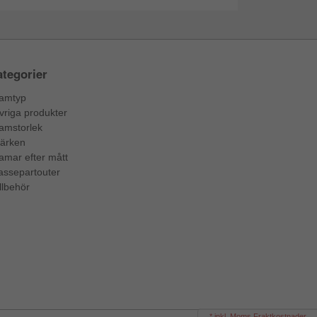
tegorier
amtyp
vriga produkter
amstorlek
ärken
amar efter mått
assepartouter
llbehör
* inkl. Moms Fraktkostnader