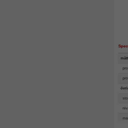
Spec
måt
pro
pro
övr
sto
niv
man