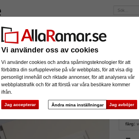
ärken
Ramar efter mått
Passepartouter
Tillbehör
Mag
195 kr
i leveranskostnad.
Oavsett hur mycket du beställer.
Vi använder oss av cookies
nitt
1,6 mm museumkartong måttbeställd
6 mm museumkartong måttbeställd
Vi använder cookies och andra spårningsteknologier för att
förbättra din surfupplevelse på vår webbplats, för att visa dig
personligt innehåll och riktade annonser, för att analysera vår
tures
Preview
Syrafr
webbplatstrafik och för att förstå var våra besökare kommer
"conservat
ifrån.
bilder so
Jag accepterar
Jag avböjer
Ändra mina inställningar
dokument o
färg:
v