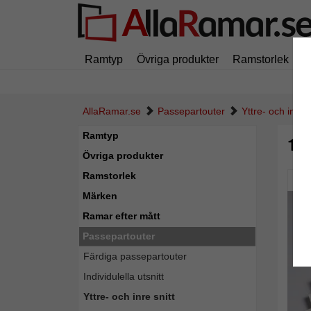
Ramtyp
Övriga produkter
Ramstorlek
M
AllaRamar.se
Passepartouter
Yttre- och inre s
Ramtyp
1,
Övriga produkter
Ramstorlek
Pic
Märken
Ramar efter mått
Passepartouter
Färdiga passepartouter
Individulella utsnitt
Yttre- och inre snitt