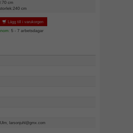
d:70 cm
storlek:240 cm
Lägg till i varukorgen
 inom:
5 - 7 arbetsdagar
-Ulm,
larsonjuhl@gmx.com