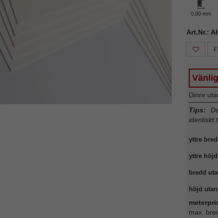
0,00 mm
Art.Nr.: A
F
Vänlig
Dinre uts
Tips:
Det
identiskt 
yttre bred
yttre höjd
bredd uta
höjd utan 
meterpri
max. bre