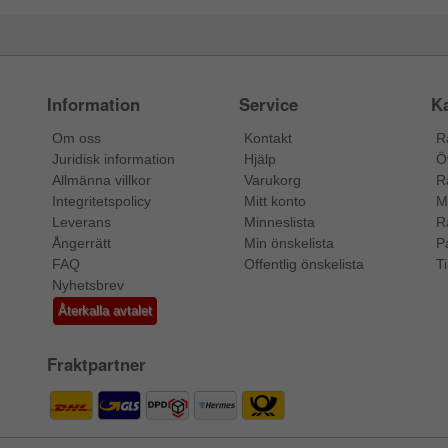
Information
Service
Ka
Om oss
Kontakt
R
Juridisk information
Hjälp
Ö
Allmänna villkor
Varukorg
R
Integritetspolicy
Mitt konto
M
Leverans
Minneslista
R
Ångerrätt
Min önskelista
P
FAQ
Offentlig önskelista
Ti
Nyhetsbrev
Återkalla avtalet
Fraktpartner