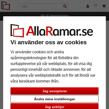
Kategorier
AllaRamar.se
Passepartouter
Yttre- och inre snitt
2,1 mm passepartout efter mått
Vi använder oss av cookies
2,1 mm passepartout efter mått
Vi använder cookies och andra
spårningsteknologier för att förbättra din
surfupplevelse på vår webbplats, för att visa dig
personligt innehåll och riktade annonser, för att
analysera vår webbplatstrafik och för att förstå var
våra besökare kommer ifrån.
Jag accepterar
Ändra mina inställningar
Jag avböjer