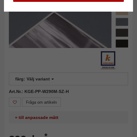
färg:
Välj variant
Art.Nr.: KGE-PP-W290M-SZ-H
Fråga om artikeln
» till anpassade mått
*