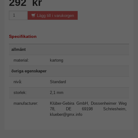
292 kr
Lägg till i varukorgen
Specifikation
allmänt
material:
kartong
övriga egenskaper
nivå:
Standard
storlek:
2,1 mm
manufacturer:
Klüber-Gebira GmbH, Dossenheimer Weg
78, DE 69198 Schriesheim,
klueber@gmx.info