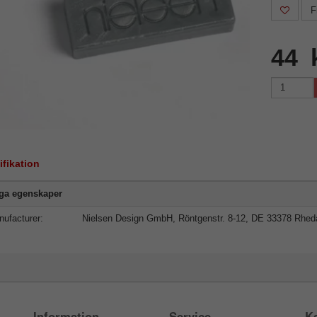
F
44 
ifikation
iga egenskaper
ufacturer:
Nielsen Design GmbH, Röntgenstr. 8-12, DE 33378 Rhe
Information
Service
Ka