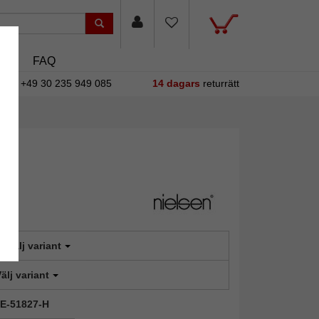
sin
FAQ
+49 30 235 949 085
14 dagars
returrätt
:
Välj variant
älj variant
NIE-51827-H