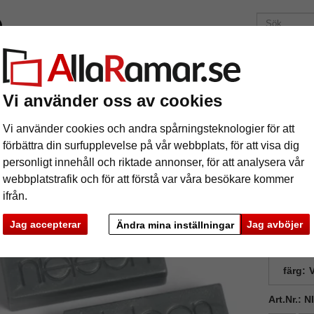
ärken
Ramar efter mått
Passepartouter
Tillbehör
Maga
195 kr
i leveranskostnad.
Oavsett hur mycket du beställer.
Vi använder oss av cookies
2 stycken ändlock silver för proffs
Vi använder cookies och andra spårningsteknologier för att
tycken ändlock silver för proffs
förbättra din surfupplevelse på vår webbplats, för att visa dig
personligt innehåll och riktade annonser, för att analysera vår
webbplatstrafik och för att förstå var våra besökare kommer
ifrån.
Jag accepterar
Jag avböjer
Ändra mina inställningar
format
färg:
V
Art.Nr.: 