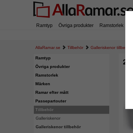
Ramtyp
Övriga produkter
Ramstorlek
M
AllaRamar.se
Tillbehör
Galleriskenor tillbehör
Ramtyp
2 s
Övriga produkter
Ramstorlek
Märken
Ramar efter mått
Passepartouter
Tillbehör
Galleriskenor
Galleriskenor tillbehör