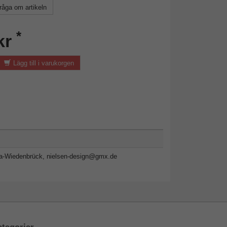
råga om artikeln
*
kr
Lägg till i varukorgen
da-Wiedenbrück,
nielsen-design@gmx.de
tegorier