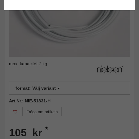
max. kapacitet 7 kg
format:
Välj variant
Art.Nr.: NIE-51831-H
Fråga om artikeln
*
105 kr