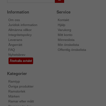
Information
Service
Om oss
Kontakt
Juridisk information
Hjälp
Allmänna villkor
Varukorg
Integritetspolicy
Mitt konto
Leverans
Minneslista
Ångerrätt
Min önskelista
FAQ
Offentlig önskelista
Nyhetsbrev
Återkalla avtalet
Kategorier
Ramtyp
Övriga produkter
Ramstorlek
Märken
Ramar efter mått