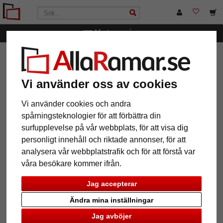
Kategorier
AllaRamar.se
Märken
Nielsen Design
2 stycken
stållina vit 1,5mm/200cm med skruvglidfötter
Vi använder oss av cookies
2 stycken stållina vit
1,5mm/200cm med skruvglidfötter
Vi använder cookies och andra
spårningsteknologier för att förbättra din
surfupplevelse på vår webbplats, för att visa dig
personligt innehåll och riktade annonser, för att
analysera vår webbplatstrafik och för att förstå var
våra besökare kommer ifrån.
Jag accepterar
Ändra mina inställningar
Jag avböjer