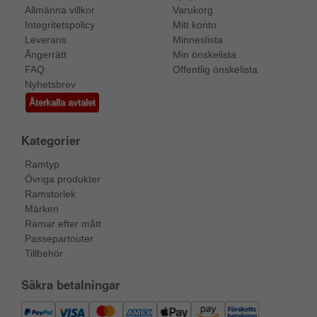
Allmänna villkor
Varukorg
Integritetspolicy
Mitt konto
Leverans
Minneslista
Ångerrätt
Min önskelista
FAQ
Offentlig önskelista
Nyhetsbrev
Återkalla avtalet
Kategorier
Ramtyp
Övriga produkter
Ramstorlek
Märken
Ramar efter mått
Passepartouter
Tillbehör
Säkra betalningar