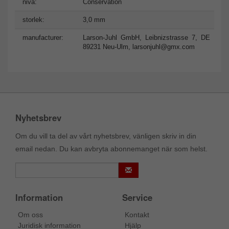
nivå:
Conservation
storlek:
3,0 mm
manufacturer:
Larson-Juhl GmbH, Leibnizstrasse 7, DE
89231 Neu-Ulm,
larsonjuhl@gmx.com
Nyhetsbrev
Om du vill ta del av vårt nyhetsbrev, vänligen skriv in din
email nedan. Du kan avbryta abonnemanget när som helst.
Information
Service
Om oss
Kontakt
Juridisk information
Hjälp