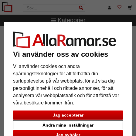
Kategorier
AllaRamar.se
Märken
Larson-Juhl
3 mm "Artique"
passepartout måttbeställd
3 mm "Artique" passepartout
Vi använder oss av cookies
måttbeställd
Vi använder cookies och andra
spårningsteknologier för att förbättra din
surfupplevelse på vår webbplats, för att visa dig
personligt innehåll och riktade annonser, för att
analysera vår webbplatstrafik och för att förstå var
våra besökare kommer ifrån.
Jag accepterar
Ändra mina inställningar
Jag avböjer
Tillbaka
Näst