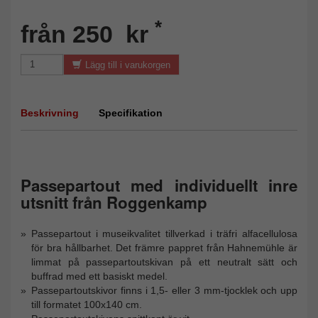
*
från 250 kr
Lägg till i varukorgen
Beskrivning
Specifikation
Passepartout med individuellt inre
utsnitt från Roggenkamp
Passepartout i museikvalitet tillverkad i träfri alfacellulosa
för bra hållbarhet. Det främre pappret från Hahnemühle är
limmat på passepartoutskivan på ett neutralt sätt och
buffrad med ett basiskt medel.
Passepartoutskivor finns i 1,5- eller 3 mm-tjocklek och upp
till formatet 100x140 cm.