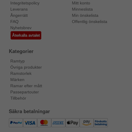
Integritetspolicy
Mitt konto
Leverans
Minneslista
Ångerrätt
Min önskelista
FAQ
Offentlig önskelista
Nyhetsbrev
Återkalla avtalet
Kategorier
Ramtyp
Övriga produkter
Ramstorlek
Märken
Ramar efter mått
Passepartouter
Tillbehör
Säkra betalningar