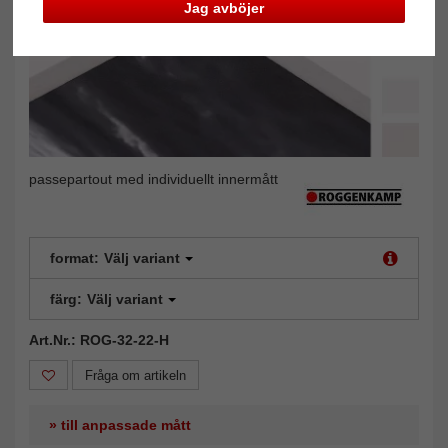
Jag avböjer
passepartout med individuellt innermått
format:
Välj variant
färg:
Välj variant
Art.Nr.: ROG-32-22-H
Fråga om artikeln
» till anpassade mått