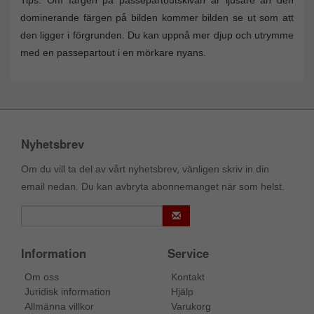
Tips: Om färgen på passepartoutskivan är ljusare än den
dominerande färgen på bilden kommer bilden se ut som att
den ligger i förgrunden. Du kan uppnå mer djup och utrymme
med en passepartout i en mörkare nyans.
Nyhetsbrev
Om du vill ta del av vårt nyhetsbrev, vänligen skriv in din
email nedan. Du kan avbryta abonnemanget när som helst.
Information
Service
Om oss
Kontakt
Juridisk information
Hjälp
Allmänna villkor
Varukorg