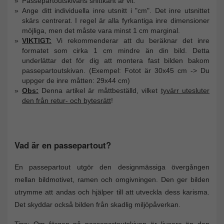
Passepartoutskivans snittkant är vit.
Ange ditt individuella inre utsnitt i "cm". Det inre utsnittet
skärs centrerat. I regel är alla fyrkantiga inre dimensioner
möjliga, men det måste vara minst 1 cm marginal.
VIKTIGT:
Vi rekommenderar att du beräknar det inre
formatet som cirka 1 cm mindre än din bild. Detta
underlättar det för dig att montera fast bilden bakom
passepartoutskivan. (Exempel: Fotot är 30x45 cm -> Du
uppger de inre måtten: 29x44 cm)
Obs:
Denna artikel är måttbeställd, vilket
tyvärr utesluter
den från retur- och bytesrätt
!
Vad är en passepartout?
En passepartout utgör den designmässiga övergången
mellan bildmotivet, ramen och omgivningen. Den ger bilden
utrymme att andas och hjälper till att utveckla dess karisma.
Det skyddar också bilden från skadlig miljöpåverkan.