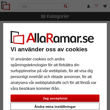
Kategorier
AllaRamar.se
Tillbehör
Galleriskenor tillbehör
50
stycken väggklämmor och brickor
50 stycken väggklämmor och
Vi använder oss av cookies
brickor
Vi använder cookies och andra
spårningsteknologier för att förbättra din
surfupplevelse på vår webbplats, för att visa dig
personligt innehåll och riktade annonser, för att
analysera vår webbplatstrafik och för att förstå var
våra besökare kommer ifrån.
Jag accepterar
Ändra mina inställningar