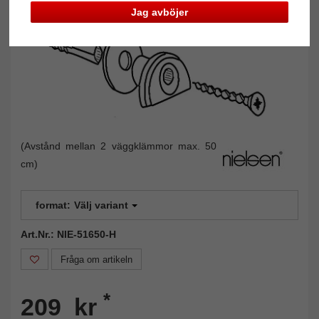
Jag avböjer
(Avstånd mellan 2 väggklämmor max. 50
cm)
format:
Välj variant
Art.Nr.: NIE-51650-H
Fråga om artikeln
*
209 kr