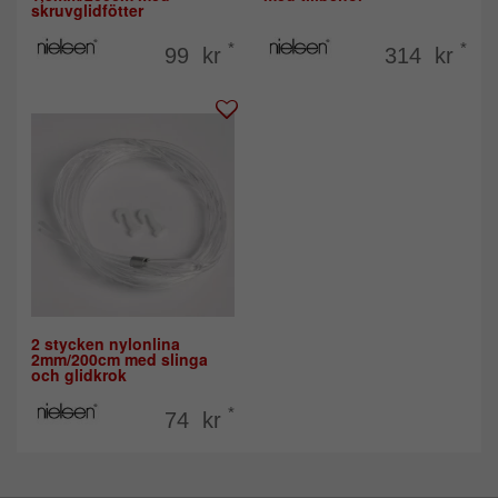
skruvglidfötter
*
*
99 kr
314 kr
2 stycken nylonlina
2mm/200cm med slinga
och glidkrok
*
74 kr