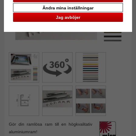
Ändra mina inställningar
Jag avböjer
Gör din ramlösa ram till en högkvalitativ
aluminiumram!