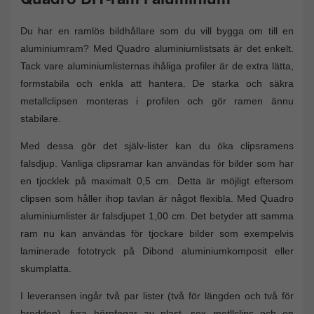
Du har en ramlös bildhållare som du vill bygga om till en
aluminiumram? Med Quadro aluminiumlistsats är det enkelt.
Tack vare aluminiumlisternas ihåliga profiler är de extra lätta,
formstabila och enkla att hantera. De starka och säkra
metallclipsen monteras i profilen och gör ramen ännu
stabilare.
Med dessa gör det själv-lister kan du öka clipsramens
falsdjup. Vanliga clipsramar kan användas för bilder som har
en tjocklek på maximalt 0,5 cm. Detta är möjligt eftersom
clipsen som håller ihop tavlan är något flexibla. Med Quadro
aluminiumlister är falsdjupet 1,00 cm. Det betyder att samma
ram nu kan användas för tjockare bilder som exempelvis
laminerade fototryck på Dibond aluminiumkomposit eller
skumplatta.
I leveransen ingår två par lister (två för längden och två för
bredden), fyra hörnfogar av plast, sex metllclips och en