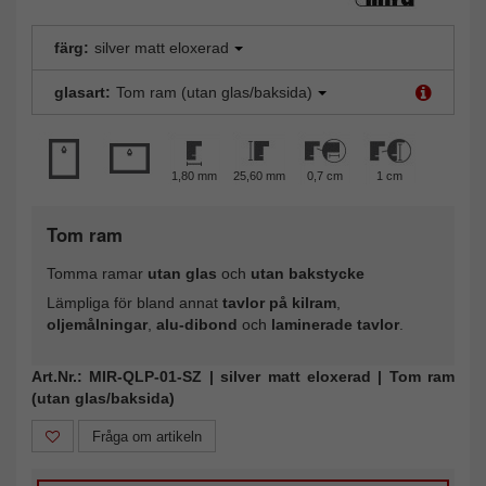
färg:
silver matt eloxerad
glasart:
Tom ram (utan glas/baksida)
1,80 mm
25,60 mm
0,7 cm
1 cm
Tom ram
Tomma ramar
utan glas
och
utan bakstycke
Lämpliga för bland annat
tavlor på kilram
,
oljemålningar
,
alu-dibond
och
laminerade tavlor
.
Art.Nr.: MIR-QLP-01-SZ | silver matt eloxerad | Tom ram
(utan glas/baksida)
Fråga om artikeln