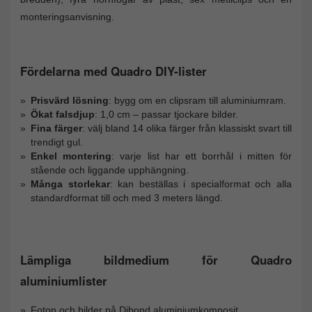
monteringsanvisning.
Fördelarna med Quadro DIY-lister
Prisvärd lösning
: bygg om en clipsram till aluminiumram.
Ökat falsdjup
: 1,0 cm – passar tjockare bilder.
Fina färger
: välj bland 14 olika färger från klassiskt svart till
trendigt gul.
Enkel montering
: varje list har ett borrhål i mitten för
stående och liggande upphängning.
Många storlekar
:
kan beställas i specialformat och alla
standardformat till och med 3 meters längd.
Lämpliga bildmedium för Quadro
aluminiumlister
Foton och bilder på Dibond aluminiumkomposit