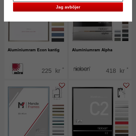
Jag avböjer
Aluminiumram Econ kantig
Aluminiumram Alpha
*
*
225 kr
418 kr