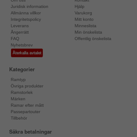
Om oss
Kontakt
Juridisk information
Hjälp
Allmänna villkor
Varukorg
Integritetspolicy
Mitt konto
Leverans
Minneslista
Ångerrätt
Min önskelista
FAQ
Offentlig önskelista
Nyhetsbrev
Återkalla avtalet
Kategorier
Ramtyp
Övriga produkter
Ramstorlek
Märken
Ramar efter mått
Passepartouter
Tillbehör
Säkra betalningar