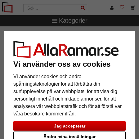
Kategorier
AllaRamar.se
Ramtyp
Aluminiumramar
Filter: Format:
20x30
Vi använder oss av cookies
Format: 20x30
Återställ alla filter
Vi använder cookies och andra
spårningsteknologier för att förbättra din
surfupplevelse på vår webbplats, för att visa dig
12 Artiklar
Populärast
personligt innehåll och riktade annonser, för att
analysera vår webbplatstrafik och för att förstå var
Grid
våra besökare kommer ifrån.
Jag accepterar
Ändra mina inställningar