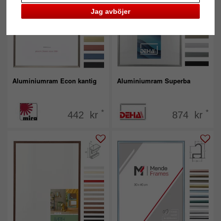
Jag avböjer
Aluminiumram Econ kantig
Aluminiumram Superba
*
*
442 kr
874 kr