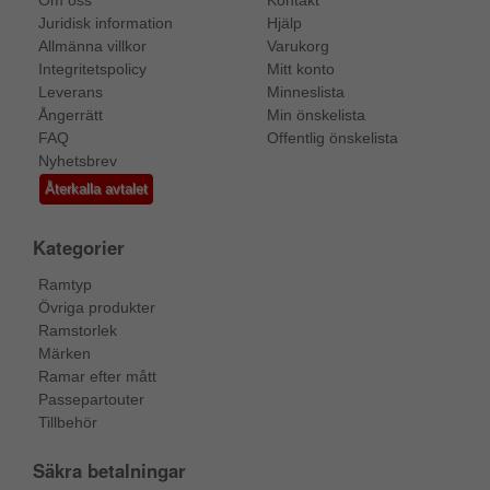
Om oss
Kontakt
Juridisk information
Hjälp
Allmänna villkor
Varukorg
Integritetspolicy
Mitt konto
Leverans
Minneslista
Ångerrätt
Min önskelista
FAQ
Offentlig önskelista
Nyhetsbrev
Återkalla avtalet
Kategorier
Ramtyp
Övriga produkter
Ramstorlek
Märken
Ramar efter mått
Passepartouter
Tillbehör
Säkra betalningar