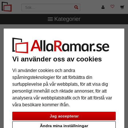
Kategorier
AllaRamar.se
Ramtyp
Aluminiumramar
Filter: Format:
50x50
Vi använder oss av cookies
Format: 50x50
Återställ alla filter
Vi använder cookies och andra
spårningsteknologier för att förbättra din
surfupplevelse på vår webbplats, för att visa dig
12 Artiklar
Populärast
personligt innehåll och riktade annonser, för att
analysera vår webbplatstrafik och för att förstå var
Grid
våra besökare kommer ifrån.
Jag accepterar
Ändra mina inställningar