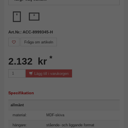
Art.Nr.: ACC-8999345-H
Fråga om artikeln
*
2.132 kr
Lägg till i varukorgen
Specifikation
allmänt
material:
MDF-skiva
hängare:
stående- och liggande format