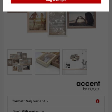
format:
Välj variant
färg:
Välj variant