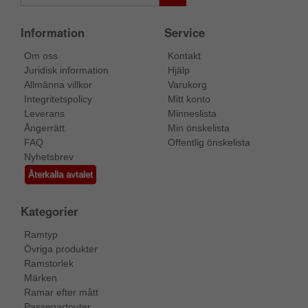
Information
Service
Om oss
Kontakt
Juridisk information
Hjälp
Allmänna villkor
Varukorg
Integritetspolicy
Mitt konto
Leverans
Minneslista
Ångerrätt
Min önskelista
FAQ
Offentlig önskelista
Nyhetsbrev
Återkalla avtalet
Kategorier
Ramtyp
Övriga produkter
Ramstorlek
Märken
Ramar efter mått
Passepartouter