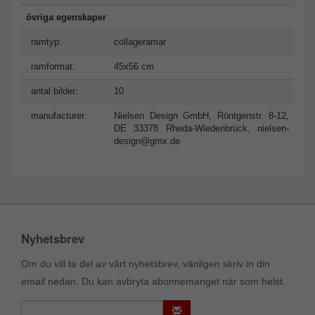
övriga egenskaper
ramtyp:
collageramar
ramformat:
45x56 cm
antal bilder:
10
manufacturer:
Nielsen Design GmbH, Röntgenstr. 8-12,
DE 33378 Rheda-Wiedenbrück,
nielsen-
design@gmx.de
Nyhetsbrev
Om du vill ta del av vårt nyhetsbrev, vänligen skriv in din
email nedan. Du kan avbryta abonnemanget när som helst.