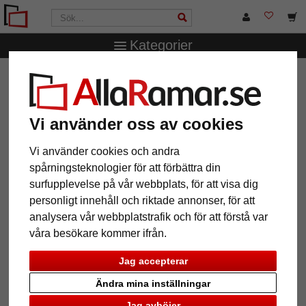
Kategorier
AllaRamar.se
Ramstorlek
Alla format
Collageram
Mixed Colours för 10 bilder
Collageram Mixed Colours för 10
Vi använder oss av cookies
bilder
Vi använder cookies och andra
spårningsteknologier för att förbättra din
surfupplevelse på vår webbplats, för att visa dig
personligt innehåll och riktade annonser, för att
analysera vår webbplatstrafik och för att förstå var
våra besökare kommer ifrån.
Jag accepterar
Ändra mina inställningar
Tillbaka
Näst
Jag avböjer