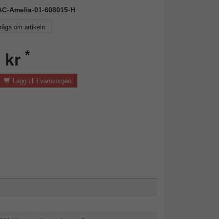
FAC-Amelia-01-608015-H
råga om artikeln
*
 kr
Lägg till i varukorgen