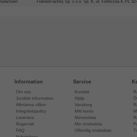
ufacturer:
FramesFactory Sp. z o.o. Sp. K, ul. Forteczna 4, PL 3
Information
Service
Ka
Om oss
Kontakt
R
Juridisk information
Hjälp
Ö
Allmänna villkor
Varukorg
R
Integritetspolicy
Mitt konto
M
Leverans
Minneslista
R
Ångerrätt
Min önskelista
P
FAQ
Offentlig önskelista
Ti
Nyhetsbrev