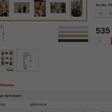
Art.Nr.: 
F
535
ifikation
iga egenskaper
typ:
galleriramar