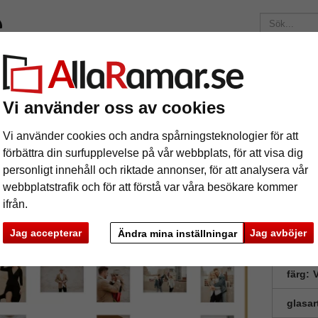
ärken
Ramar efter mått
Passepartouter
Tillbehör
Maga
195 kr
i leveranskostnad.
Oavsett hur mycket du beställer.
Vi använder oss av cookies
lageram av aluminium Amelia
Vi använder cookies och andra spårningsteknologier för att
llageram av aluminium Amelia
förbättra din surfupplevelse på vår webbplats, för att visa dig
personligt innehåll och riktade annonser, för att analysera vår
webbplatstrafik och för att förstå var våra besökare kommer
ifrån.
Jag accepterar
Jag avböjer
Ändra mina inställningar
format
färg:
V
glasar
ka
Nästa