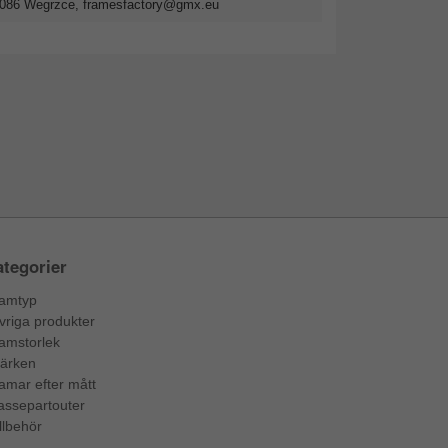
2-086 Wegrzce,
framesfactory@gmx.eu
tegorier
amtyp
vriga produkter
amstorlek
ärken
amar efter mått
assepartouter
llbehör