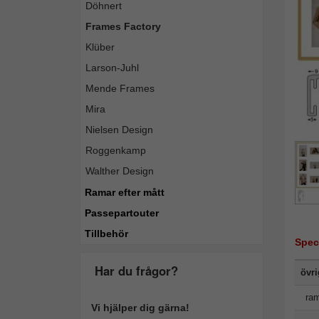
Döhnert
Frames Factory
Klüber
Larson-Juhl
Mende Frames
Mira
Nielsen Design
Roggenkamp
Walther Design
Ramar efter mått
Passepartouter
Tillbehör
Spec
Har du frågor?
övr
ram
Vi hjälper dig gärna!