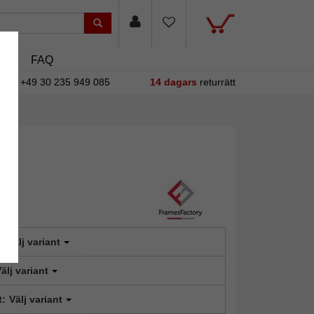
sin
FAQ
+49 30 235 949 085
14 dagars
returrätt
:
Välj variant
älj variant
t:
Välj variant