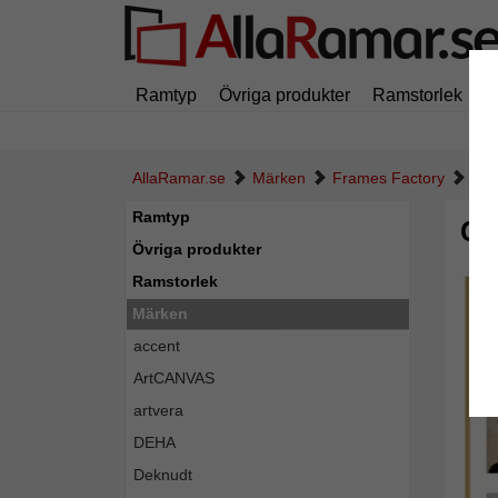
Ramtyp
Övriga produkter
Ramstorlek
M
AllaRamar.se
Märken
Frames Factory
Col
Ramtyp
Co
Övriga produkter
Ramstorlek
Märken
accent
ArtCANVAS
artvera
DEHA
Deknudt
Tillba