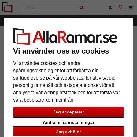
Kategorier
AllaRamar.se
Märken
Deknudt
Filter: Ramtyp:
fotoramar, Material: glas
Vi använder oss av cookies
Vi använder cookies och andra
Ramtyp: fotoramar
Återställ alla filter
spårningsteknologier för att förbättra din
surfupplevelse på vår webbplats, för att visa dig
Material: glas
personligt innehåll och riktade annonser, för att
analysera vår webbplatstrafik och för att förstå var
våra besökare kommer ifrån.
12 Artiklar
Populärast
Jag accepterar
Grid
Ändra mina inställningar
Jag avböjer