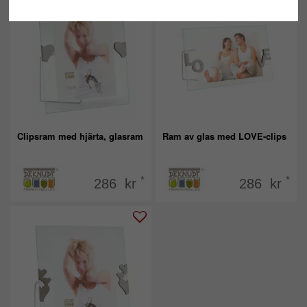
Clipsram med hjärta, glasram
Ram av glas med LOVE-clips
*
*
286 kr
286 kr