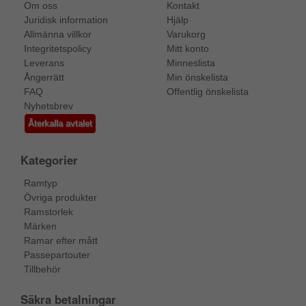
Om oss
Kontakt
Juridisk information
Hjälp
Allmänna villkor
Varukorg
Integritetspolicy
Mitt konto
Leverans
Minneslista
Ångerrätt
Min önskelista
FAQ
Offentlig önskelista
Nyhetsbrev
Återkalla avtalet
Kategorier
Ramtyp
Övriga produkter
Ramstorlek
Märken
Ramar efter mått
Passepartouter
Tillbehör
Säkra betalningar