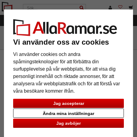
Kategorier
AllaRamar.se
Märken
KolorRami
Vi använder oss av cookies
Vi använder cookies och andra
spårningsteknologier för att förbättra din
Nyhetsbrev
surfupplevelse på vår webbplats, för att visa dig
Om du vill ta del av vårt nyhetsbrev, vänligen skriv in din
personligt innehåll och riktade annonser, för att
email nedan. Du kan avbryta abonnemanget när som helst.
analysera vår webbplatstrafik och för att förstå var
våra besökare kommer ifrån.
Jag accepterar
Information
Service
Ändra mina inställningar
Om oss
Kontakt
Jag avböjer
Juridisk information
Hjälp
Allmänna villkor
Varukorg