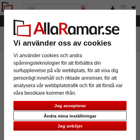
Kategorier
AllaRamar.se
Märken
Flux-Objects
Vi använder oss av cookies
Vi använder cookies och andra
spårningsteknologier för att förbättra din
Nyhetsbrev
surfupplevelse på vår webbplats, för att visa dig
Om du vill ta del av vårt nyhetsbrev, vänligen skriv in din
personligt innehåll och riktade annonser, för att
email nedan. Du kan avbryta abonnemanget när som helst.
analysera vår webbplatstrafik och för att förstå var
våra besökare kommer ifrån.
Jag accepterar
Information
Service
Ändra mina inställningar
Om oss
Kontakt
Jag avböjer
Juridisk information
Hjälp
Allmänna villkor
Varukorg