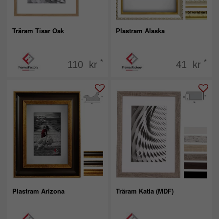
Träram Tisar Oak
Plastram Alaska
*
*
110 kr
41 kr
Plastram Arizona
Träram Katla (MDF)