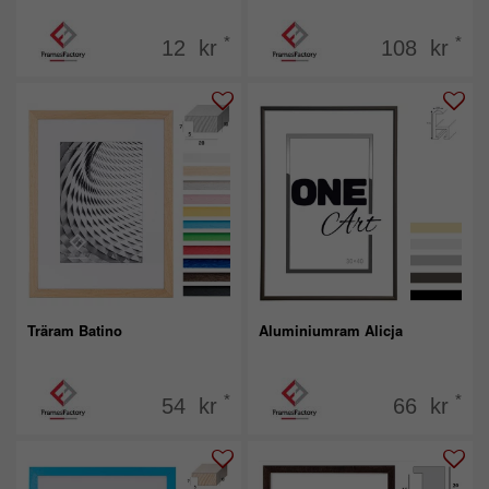
*
*
12 kr
108 kr
Träram Batino
Aluminiumram Alicja
*
*
54 kr
66 kr