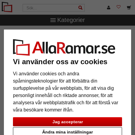
Kategorier
AllaRamar.se
Märken
Frames Factory
Vi använder oss av cookies
12 Artiklar
Populärast
Vi använder cookies och andra
spårningsteknologier för att förbättra din
Grid
surfupplevelse på vår webbplats, för att visa dig
personligt innehåll och riktade annonser, för att
analysera vår webbplatstrafik och för att förstå var
våra besökare kommer ifrån.
Jag accepterar
Ändra mina inställningar