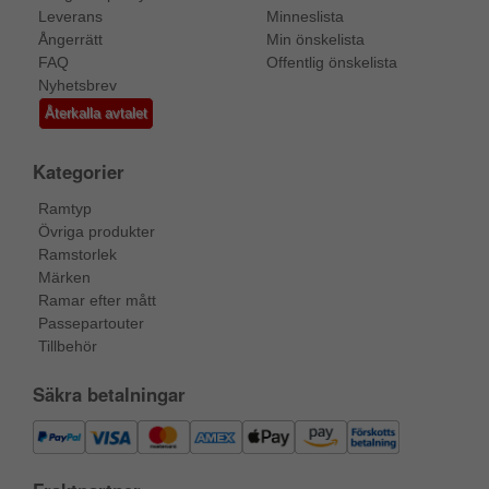
Leverans
Minneslista
Ångerrätt
Min önskelista
FAQ
Offentlig önskelista
Nyhetsbrev
Återkalla avtalet
Kategorier
Ramtyp
Övriga produkter
Ramstorlek
Märken
Ramar efter mått
Passepartouter
Tillbehör
Säkra betalningar