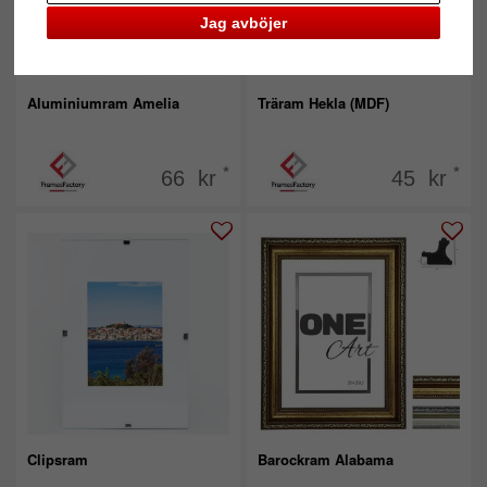
Jag avböjer
Aluminiumram Amelia
Träram Hekla (MDF)
*
*
66 kr
45 kr
Clipsram
Barockram Alabama