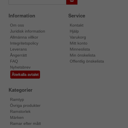
Information
Service
Om oss
Kontakt
Juridisk information
Hjälp
Allmänna villkor
Varukorg
Integritetspolicy
Mitt konto
Leverans
Minneslista
Ångerrätt
Min önskelista
FAQ
Offentlig önskelista
Nyhetsbrev
Återkalla avtalet
Kategorier
Ramtyp
Övriga produkter
Ramstorlek
Märken
Ramar efter mått