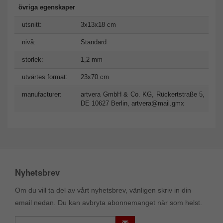
övriga egenskaper
utsnitt:
3x13x18 cm
nivå:
Standard
storlek:
1,2 mm
utvärtes format:
23x70 cm
manufacturer:
artvera GmbH & Co. KG, Rückertstraße 5,
DE 10627 Berlin,
artvera@mail.gmx
Nyhetsbrev
Om du vill ta del av vårt nyhetsbrev, vänligen skriv in din
email nedan. Du kan avbryta abonnemanget när som helst.