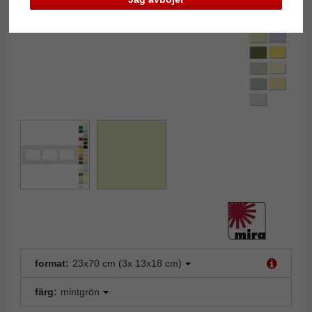
format:
23x70 cm (3x 13x18 cm)
färg:
mintgrön