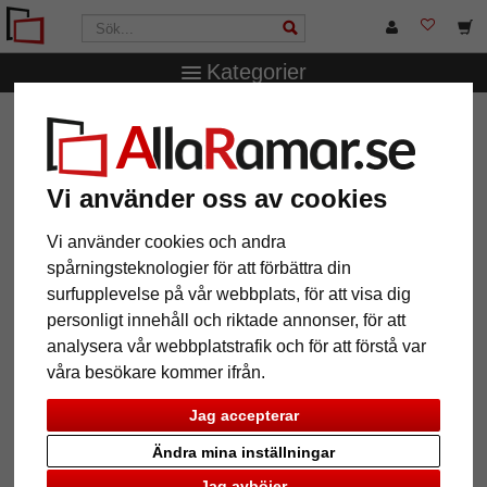
Kategorier
AllaRamar.se
Märken
Mira
Galleri passepartout 23x70
cm
Galleri passepartout 23x70 cm
Vi använder oss av cookies
Vi använder cookies och andra
spårningsteknologier för att förbättra din
surfupplevelse på vår webbplats, för att visa dig
personligt innehåll och riktade annonser, för att
analysera vår webbplatstrafik och för att förstå var
våra besökare kommer ifrån.
Jag accepterar
Ändra mina inställningar
Tillbaka
Näst
Jag avböjer