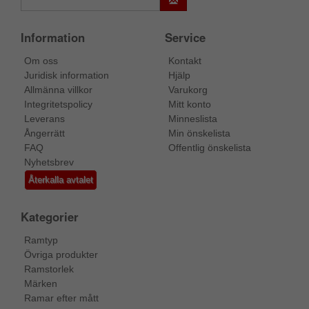
Information
Service
Om oss
Kontakt
Juridisk information
Hjälp
Allmänna villkor
Varukorg
Integritetspolicy
Mitt konto
Leverans
Minneslista
Ångerrätt
Min önskelista
FAQ
Offentlig önskelista
Nyhetsbrev
Återkalla avtalet
Kategorier
Ramtyp
Övriga produkter
Ramstorlek
Märken
Ramar efter mått