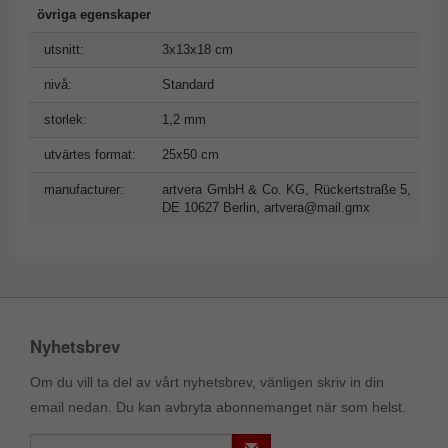
övriga egenskaper
utsnitt:
3x13x18 cm
nivå:
Standard
storlek:
1,2 mm
utvärtes format:
25x50 cm
manufacturer:
artvera GmbH & Co. KG, Rückertstraße 5,
DE 10627 Berlin,
artvera@mail.gmx
Nyhetsbrev
Om du vill ta del av vårt nyhetsbrev, vänligen skriv in din
email nedan. Du kan avbryta abonnemanget när som helst.