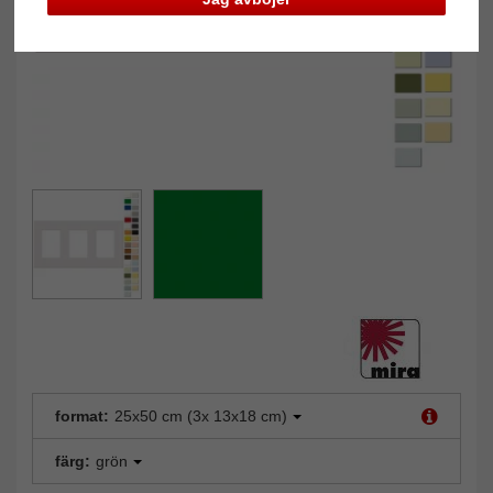
format:
25x50 cm (3x 13x18 cm)
färg:
grön