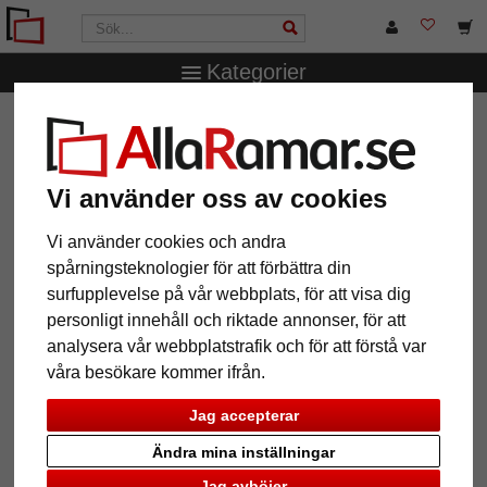
Kategorier
AllaRamar.se
Passepartouter
Galleri-passepartouter
Galleri passepartout 25x50 cm
Galleri passepartout 25x50 cm
Vi använder oss av cookies
Vi använder cookies och andra
spårningsteknologier för att förbättra din
surfupplevelse på vår webbplats, för att visa dig
personligt innehåll och riktade annonser, för att
analysera vår webbplatstrafik och för att förstå var
våra besökare kommer ifrån.
Jag accepterar
Ändra mina inställningar
Tillbaka
Näst
Jag avböjer