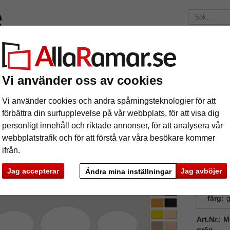
ärken
Ramar efter mått
Passepartouter
Tillbehör
Mag
195 kr
i leveranskostnad.
Oavsett hur mycket du beställer.
Vi använder oss av cookies
rtouter
Galleri passepartout 25x60 cm
Vi använder cookies och andra spårningsteknologier för att
lleri passepartout 25x60 cm
förbättra din surfupplevelse på vår webbplats, för att visa dig
personligt innehåll och riktade annonser, för att analysera vår
webbplatstrafik och för att förstå var våra besökare kommer
ifrån.
Jag accepterar
Jag avböjer
Ändra mina inställningar
format
färg:
g
Art.Nr.: 
ka
Nästa
grön