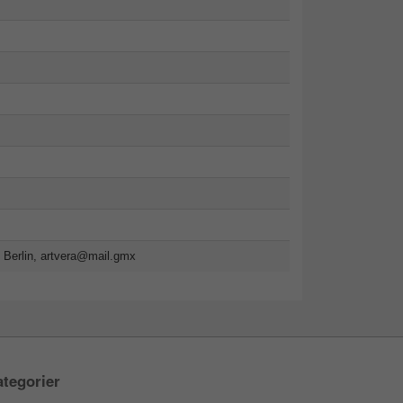
 Berlin,
artvera@mail.gmx
tegorier