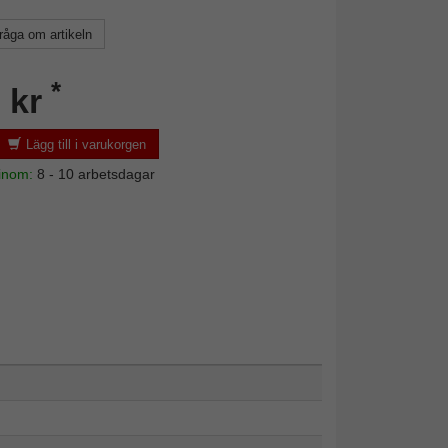
råga om artikeln
*
 kr
Lägg till i varukorgen
 inom:
8 - 10 arbetsdagar