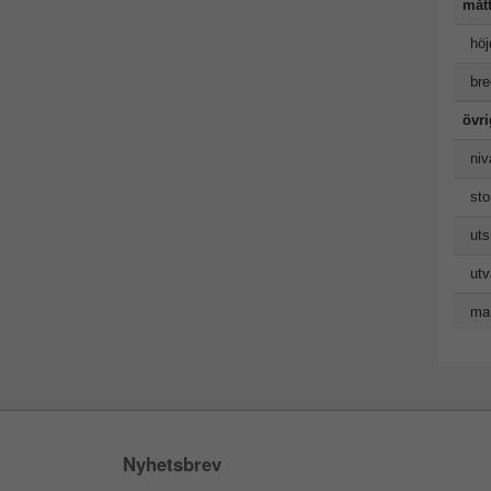
måt
höj
bre
övr
niv
sto
uts
utv
man
Nyhetsbrev