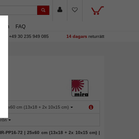
asin
FAQ
+49 30 235 949 085
14 dagars
returrätt
:
25x60 cm (13x18 + 2x 10x15 cm)
rön
MIR-PP16-72 | 25x60 cm (13x18 + 2x 10x15 cm) |