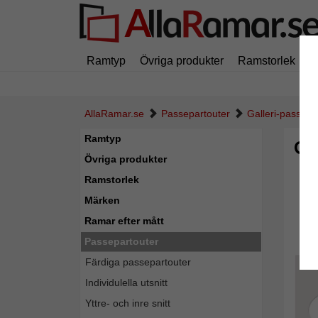
Ramtyp
Övriga produkter
Ramstorlek
M
AllaRamar.se
Passepartouter
Galleri-passepa
Ramtyp
Ga
Övriga produkter
Ramstorlek
Märken
Ramar efter mått
Passepartouter
Färdiga passepartouter
Individulella utsnitt
Yttre- och inre snitt
Tillba