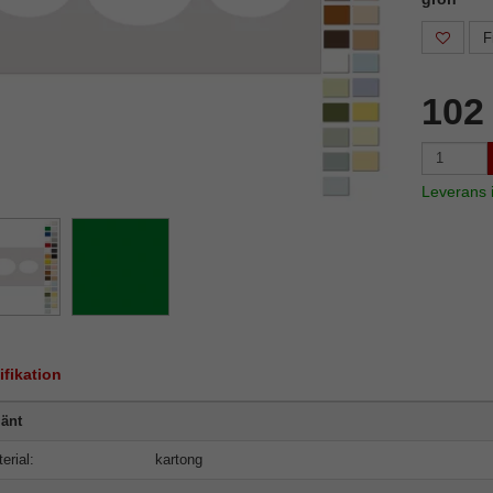
F
102
Leverans
ifikation
änt
erial:
kartong