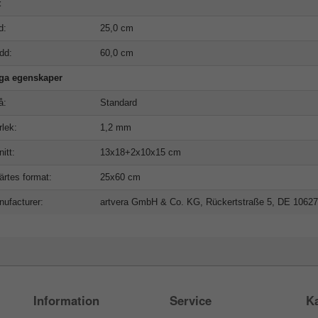
t
d:
25,0 cm
dd:
60,0 cm
iga egenskaper
å:
Standard
rlek:
1,2 mm
nitt:
13x18+2x10x15 cm
ärtes format:
25x60 cm
ufacturer:
artvera GmbH & Co. KG, Rückertstraße 5, DE 10627
Information
Service
Ka