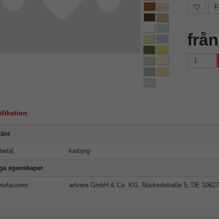
F
frå
ifikation
änt
erial:
kartong
iga egenskaper
ufacturer:
artvera GmbH & Co. KG, Rückertstraße 5, DE 10627