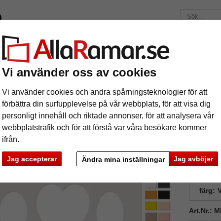
ärken
Ramar efter mått
Passepartouter
Tillbehör
Mag
195 kr
i leveranskostnad.
Oavsett hur mycket du beställer.
Vi använder oss av cookies
artouter
Galleri passepartout 30x40 cm
Vi använder cookies och andra spårningsteknologier för att
lleri passepartout 30x40 cm
förbättra din surfupplevelse på vår webbplats, för att visa dig
personligt innehåll och riktade annonser, för att analysera vår
webbplatstrafik och för att förstå var våra besökare kommer
ifrån.
Jag accepterar
Jag avböjer
Ändra mina inställningar
format
färg:
V
Art.Nr.: 