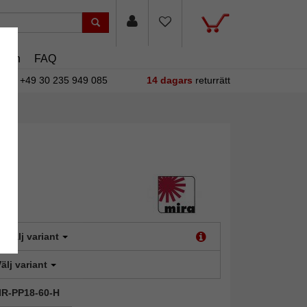
asin
FAQ
+49 30 235 949 085
14 dagars
returrätt
:
Välj variant
älj variant
MIR-PP18-60-H