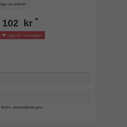
råga om artikeln
*
n 102 kr
Lägg till i varukorgen
 Berlin,
artvera@mail.gmx