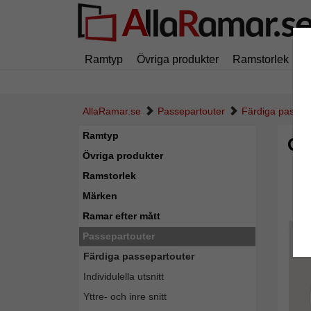
Ramtyp
Övriga produkter
Ramstorlek
M
AllaRamar.se
Passepartouter
Färdiga passep
Ramtyp
Ga
Övriga produkter
Ramstorlek
Märken
Ramar efter mått
Passepartouter
Färdiga passepartouter
Individulella utsnitt
Yttre- och inre snitt