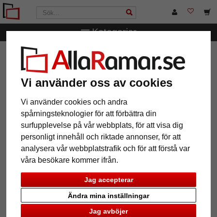
Kategorier
AllaRamar.se
Passepartouter
Galleri-passepartouter
Galleri passepartout 30x40 cm
Vi använder oss av cookies
Galleri passepartout 30x40 cm
Vi använder cookies och andra
spårningsteknologier för att förbättra din
surfupplevelse på vår webbplats, för att visa dig
personligt innehåll och riktade annonser, för att
analysera vår webbplatstrafik och för att förstå var
våra besökare kommer ifrån.
Jag accepterar
Ändra mina inställningar
Jag avböjer