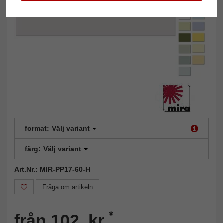
format:
Välj variant
färg:
Välj variant
Art.Nr.: MIR-PP17-60-H
Fråga om artikeln
*
från 102 kr