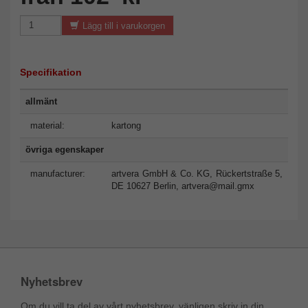
Lägg till i varukorgen
Specifikation
allmänt
material:
kartong
övriga egenskaper
manufacturer:
artvera GmbH & Co. KG, Rückertstraße 5,
DE 10627 Berlin,
artvera@mail.gmx
Nyhetsbrev
Om du vill ta del av vårt nyhetsbrev, vänligen skriv in din