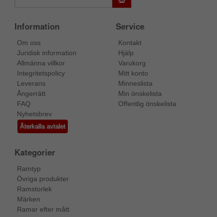
Information
Service
Om oss
Kontakt
Juridisk information
Hjälp
Allmänna villkor
Varukorg
Integritetspolicy
Mitt konto
Leverans
Minneslista
Ångerrätt
Min önskelista
FAQ
Offentlig önskelista
Nyhetsbrev
Återkalla avtalet
Kategorier
Ramtyp
Övriga produkter
Ramstorlek
Märken
Ramar efter mått