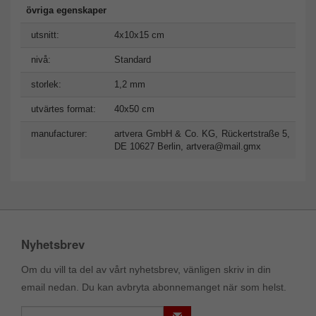
övriga egenskaper
utsnitt:
4x10x15 cm
nivå:
Standard
storlek:
1,2 mm
utvärtes format:
40x50 cm
manufacturer:
artvera GmbH & Co. KG, Rückertstraße 5,
DE 10627 Berlin,
artvera@mail.gmx
Nyhetsbrev
Om du vill ta del av vårt nyhetsbrev, vänligen skriv in din
email nedan. Du kan avbryta abonnemanget när som helst.