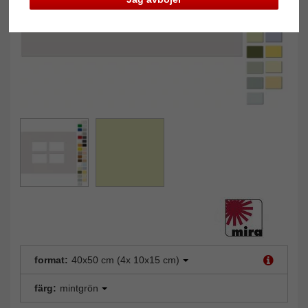
format:
40x50 cm (4x 10x15 cm)
färg:
mintgrön