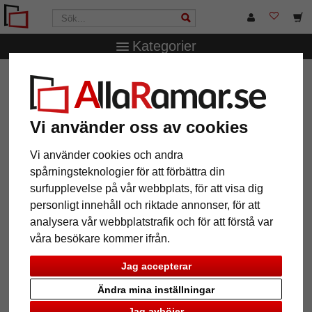
Kategorier
AllaRamar.se
Passepartouter
Galleri-passepartouter
Galleri passepartout 40x50 cm
Galleri passepartout 40x50 cm
Vi använder oss av cookies
Vi använder cookies och andra
spårningsteknologier för att förbättra din
surfupplevelse på vår webbplats, för att visa dig
personligt innehåll och riktade annonser, för att
analysera vår webbplatstrafik och för att förstå var
våra besökare kommer ifrån.
Jag accepterar
Ändra mina inställningar
Tillbaka
Näst
Jag avböjer