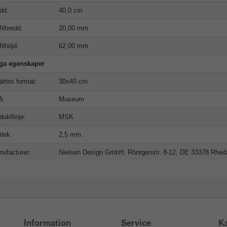
dd:
40,0 cm
filbredd:
20,00 mm
filhöjd:
62,00 mm
iga egenskaper
ärtes format:
30x40 cm
å:
Museum
duktlinje:
MSK
rlek:
2,5 mm
ufacturer:
Nielsen Design GmbH, Röntgenstr. 8-12, DE 33378 Rhe
Information
Service
Ka