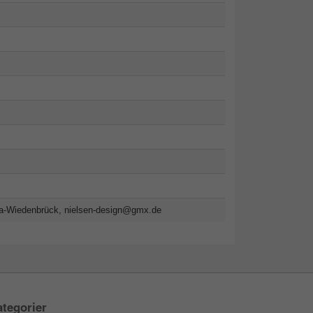
da-Wiedenbrück,
nielsen-design@gmx.de
tegorier