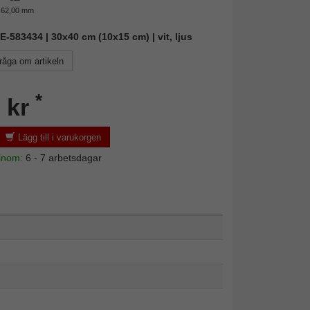
62,00 mm
IE-583434 | 30x40 cm (10x15 cm) | vit, ljus
råga om artikeln
*
 kr
Lägg till i varukorgen
 inom:
6 - 7 arbetsdagar