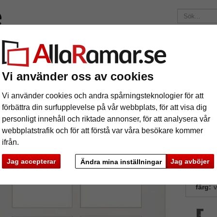
ärken
Ramar efter mått
Passepartouter
Tillbehör
Mag
195 kr
i leveranskostnad.
Oavsett hur mycket du beställer.
Vi använder oss av cookies
rtouter
Galleri passepartout museumkvalitet 2,5 mm - 30x40 cm (4
Vi använder cookies och andra spårningsteknologier för att
lleri passepartout museumkvalitet 2,5 
förbättra din surfupplevelse på vår webbplats, för att visa dig
personligt innehåll och riktade annonser, för att analysera vår
webbplatstrafik och för att förstå var våra besökare kommer
ifrån.
Jag accepterar
Jag avböjer
Ändra mina inställningar
format
färg:
v