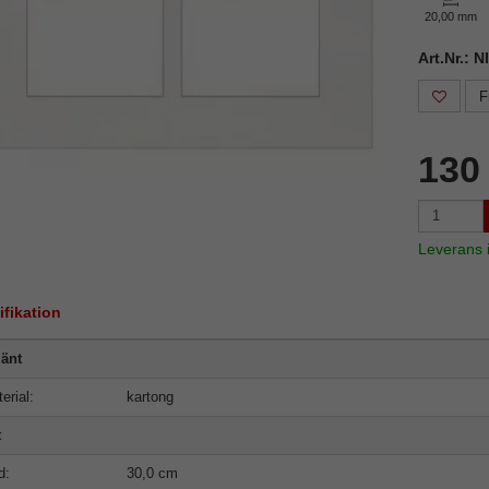
20,00 mm
Art.Nr.: N
F
130
Leverans
ifikation
änt
erial:
kartong
t
d:
30,0 cm