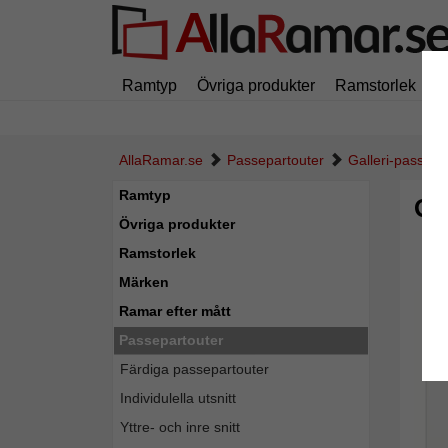
Ramtyp
Övriga produkter
Ramstorlek
M
AllaRamar.se
Passepartouter
Galleri-passepa
Ramtyp
Ga
Övriga produkter
Ramstorlek
Märken
Ramar efter mått
Passepartouter
Färdiga passepartouter
Individulella utsnitt
Yttre- och inre snitt