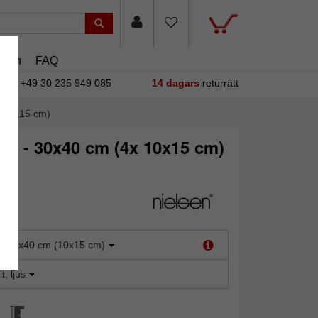
asin
FAQ
+49 30 235 949 085
14 dagars
returrätt
x 10x15 cm)
mm - 30x40 cm (4x 10x15 cm)
:
30x40 cm (10x15 cm)
it, ljus