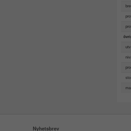
bre
pro
pro
övr
utv
niv
pro
sto
man
Nyhetsbrev