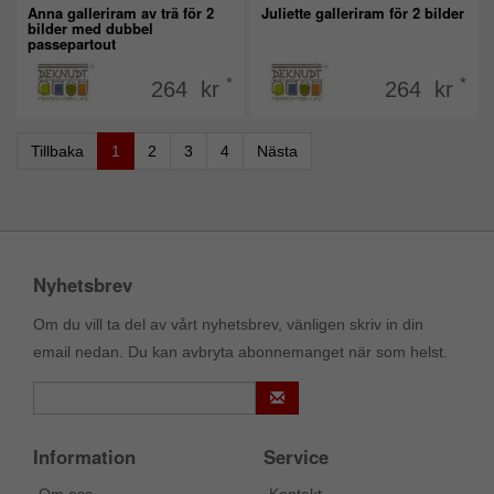
Anna galleriram av trä för 2
Juliette galleriram för 2 bilder
bilder med dubbel
passepartout
*
*
264 kr
264 kr
Tillbaka
1
2
3
4
Nästa
Nyhetsbrev
Om du vill ta del av vårt nyhetsbrev, vänligen skriv in din
email nedan. Du kan avbryta abonnemanget när som helst.
Information
Service