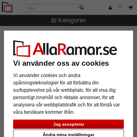
Kategorier
AllaRamar.se
Ramtyp
Galleriramar
Filter: Format:
13x18
Vi använder oss av cookies
Format: 13x18
Återställ alla filter
Vi använder cookies och andra
spårningsteknologier för att förbättra din
surfupplevelse på vår webbplats, för att visa dig
12 Artiklar
Populärast
personligt innehåll och riktade annonser, för att
analysera vår webbplatstrafik och för att förstå var
Grid
våra besökare kommer ifrån.
Jag accepterar
Ändra mina inställningar