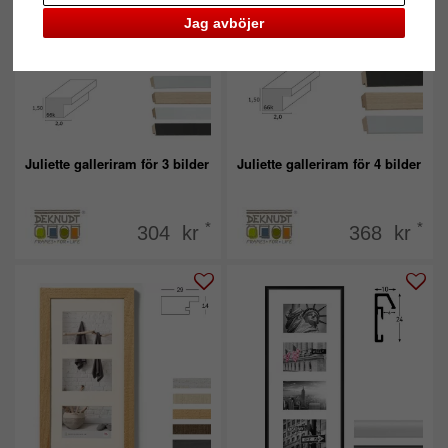
Jag avböjer
Juliette galleriram för 3 bilder
Juliette galleriram för 4 bilder
*
*
304 kr
368 kr