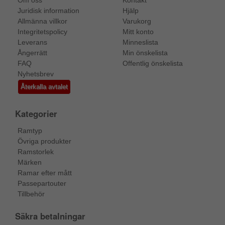
Om oss
Kontakt
Juridisk information
Hjälp
Allmänna villkor
Varukorg
Integritetspolicy
Mitt konto
Leverans
Minneslista
Ångerrätt
Min önskelista
FAQ
Offentlig önskelista
Nyhetsbrev
Återkalla avtalet
Kategorier
Ramtyp
Övriga produkter
Ramstorlek
Märken
Ramar efter mått
Passepartouter
Tillbehör
Säkra betalningar