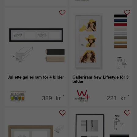
Juliette galleriram för 4 bilder
Galleriram New Lifestyle för 3
bilder
*
*
389 kr
221 kr